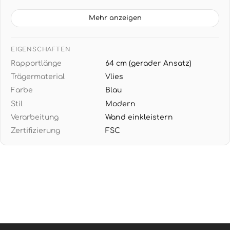
TAPETENDATEN: 10,05 m x 0,53 m (5,33 m² pro Rolle),
64 cm Rapport mit geradem Ansatz für präzise
Mehr anzeigen
Musterpassung
DESIGN: Elegante Blau-Petrol-Töne mit grafischen
EIGENSCHAFTEN
Linienstrukturen - harmoniert perfekt mit Chrom-
Rapportlänge
64 cm (gerader Ansatz)
Details, schwarzen Akzenten und modernen
Trägermaterial
Vlies
Glasoberflächen
Farbe
Blau
EINFACHE VERARBEITUNG: Wand einkleistern,
Stil
Modern
Tapete trocken aufbringen - restlos trocken
Verarbeitung
Wand einkleistern
abziehbar für mühelose Renovierung
Zertifizierung
FSC