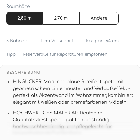
Raumhöhe
2,50 m
2,70 m
Andere
8
Bahnen
11 cm
Verschnitt
Rapport 64 cm
Tipp: +1 Reserverolle für Reparaturen empfohlen
BESCHREIBUNG
HINGUCKER: Moderne blaue Streifentapete mit
geometrischem Linienmuster und Verlaufseffekt -
perfekt als Akzentwand im Wohnzimmer, kombiniert
elegant mit weißen oder cremefarbenen Möbeln
HOCHWERTIGES MATERIAL: Deutsche
Qualitätsvliestapete - gut lichtbeständig,
hochwaschbeständig und pflegeleicht für
langanhaltende Farbbrillanz