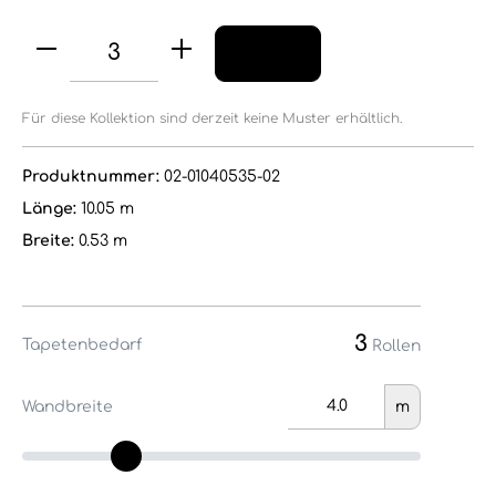
Für diese Kollektion sind derzeit keine Muster erhältlich.
Produktnummer:
02-01040535-02
Länge:
10.05 m
Breite:
0.53 m
3
Tapetenbedarf
Rollen
Wandbreite
m