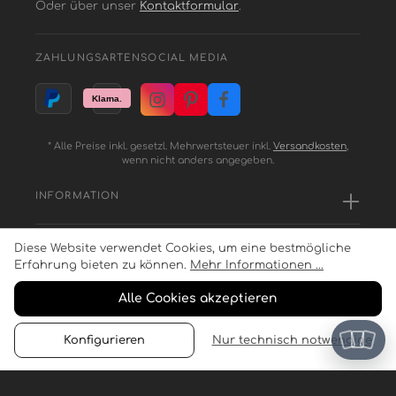
Oder über unser
Kontaktformular
.
ZAHLUNGSARTEN
SOCIAL MEDIA
* Alle Preise inkl. gesetzl. Mehrwertsteuer inkl.
Versandkosten
,
wenn nicht anders angegeben.
INFORMATION
Diese Website verwendet Cookies, um eine bestmögliche
SERVICE
Erfahrung bieten zu können.
Mehr Informationen ...
Alle Cookies akzeptieren
ZAHLUNGSARTEN
Konfigurieren
Nur technisch notwendige