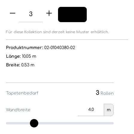
Für diese Kollektion sind derzeit keine Muster erhältlich.
Produktnummer:
02-01040380-02
Länge:
10.05 m
Breite:
0.53 m
3
Tapetenbedarf
Rollen
Wandbreite
m