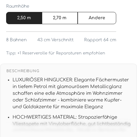
Raumhöhe
2,50 m
2,70 m
Andere
8
Bahnen
43 cm
Verschnitt
Rapport 64 cm
Tipp: +1 Reserverolle für Reparaturen empfohlen
BESCHREIBUNG
LUXURIÖSER HINGUCKER: Elegante Fächermuster
in tiefem Petrol mit glamourösem Metallicglanz
schaffen eine edle Atmosphäre im Wohnzimmer
oder Schlafzimmer - kombiniere warme Kupfer-
und Goldakzente für maximale Eleganz
HOCHWERTIGES MATERIAL: Strapazierfähige
Vliestapete mit Vinyloberfläche, gut lichtbeständig
und hochwaschbeständig - Made in Germany für