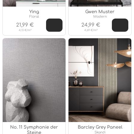
Ying
Gwen Muster
Stil:
Stil:
Floral
Modern
21,99 €
24,99 €
4,13 €/m²
4,69 €/m²
No. 11 Symphonie der
Barcley Grey Paneel
Stil:
Steine
Skandi