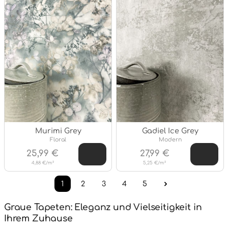
Murimi Grey
Gadiel Ice Grey
Stil:
Stil:
Floral
Modern
25,99 €
27,99 €
4,88 €/m²
5,25 €/m²
1
2
3
4
5
Graue Tapeten: Eleganz und Vielseitigkeit in
Ihrem Zuhause