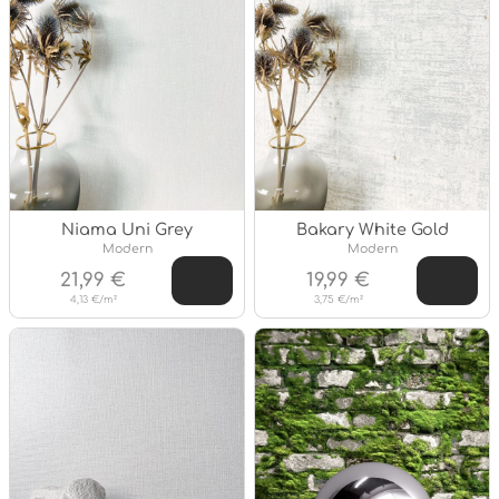
Niama Uni Grey
Bakary White Gold
Stil:
Stil:
Modern
Modern
21,99 €
19,99 €
4,13 €/m²
3,75 €/m²