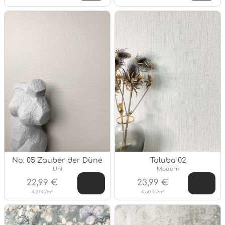
No. 05 Zauber der Düne
Toluba 02
Stil:
Stil:
Uni
Modern
22,99 €
23,99 €
4,31 €/m²
4,50 €/m²