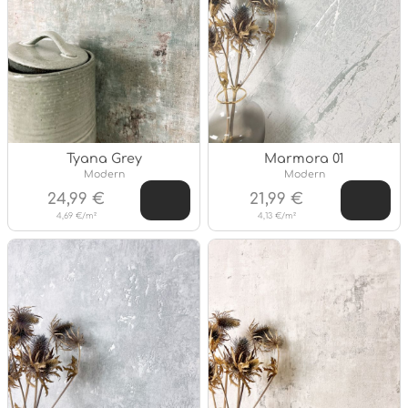
Tyana Grey
Marmora 01
Stil:
Stil:
Modern
Modern
24,99 €
21,99 €
4,69 €/m²
4,13 €/m²