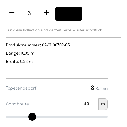
Für diese Kollektion sind derzeit keine Muster erhältlich.
Produktnummer:
02-01100709-05
Länge:
10.05 m
Breite:
0.53 m
3
Tapetenbedarf
Rollen
Wandbreite
m