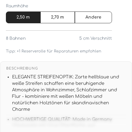
Raumhöhe
2,50 m
2,70 m
Andere
8
Bahnen
5 cm
Verschnitt
Tipp: +1 Reserverolle für Reparaturen empfohlen
BESCHREIBUNG
ELEGANTE STREIFENOPTIK: Zarte hellblaue und
weiße Streifen schaffen eine beruhigende
Atmosphäre in Wohnzimmer, Schlafzimmer und
Flur - kombiniere mit weißen Möbeln und
natürlichen Holztönen für skandinavischen
Charme
HOCHWERTIGE QUALITÄT: Made in Germany
Vliestapete mit Vinyl-Oberfläche, gut