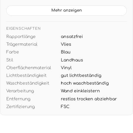
lichtbeständig und hochwaschbeständig für
langanhaltende Schönheit
Mehr anzeigen
PRAKTISCHE GRÖSSE: 10,05 m x 0,53 m pro Rolle
entspricht 5,33 m² - ansatzfreie Verarbeitung ohne
EIGENSCHAFTEN
Musterverschnitt
Rapportlänge
ansatzfrei
VIELSEITIGER STIL: Harmonische Mischung aus
Trägermaterial
Vlies
Landhaus-Romantik und modernem Design - die
Farbe
Blau
sanften Blautöne passen zu Creme, Weiß und
warmen Grautönen
Stil
Landhaus
Oberflächenmaterial
Vinyl
EINFACHE VERARBEITUNG: Wand einkleistern und
Lichtbeständigkeit
gut lichtbeständig
Tapete direkt aufbringen - restlos trocken
abziehbar bei Renovierung
Waschbeständigkeit
hoch waschbeständig
Verarbeitung
Wand einkleistern
Entfernung
restlos trocken abziehbar
Zertifizierung
FSC