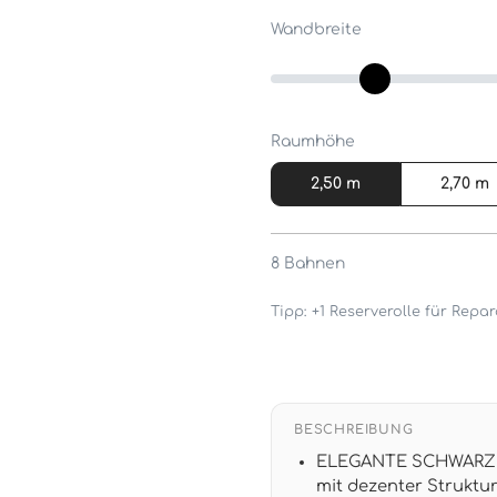
Wandbreite
Raumhöhe
2,50 m
2,70 m
8
Bahnen
Tipp: +1 Reserverolle für Rep
BESCHREIBUNG
ELEGANTE SCHWARZE 
mit dezenter Struktur