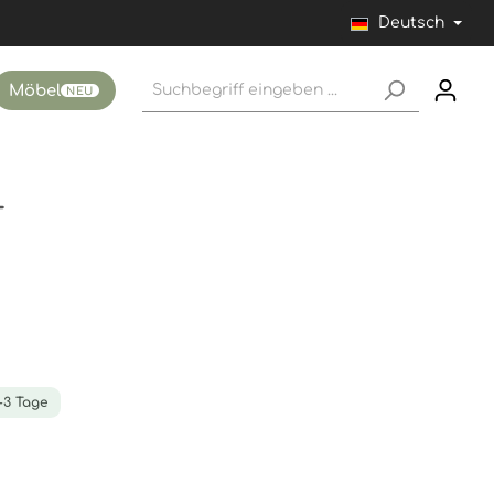
Deutsch
Möbel
NEU
4
1-3 Tage