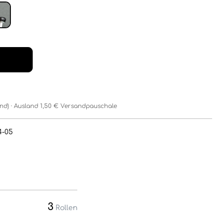
and) · Ausland 1,50 € Versandpauschale
4-05
3
Rollen