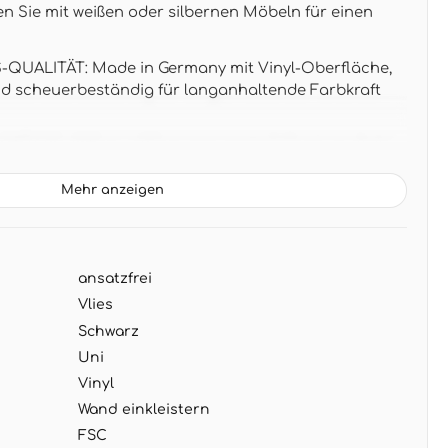
en Sie mit weißen oder silbernen Möbeln für einen
UALITÄT: Made in Germany mit Vinyl-Oberfläche,
nd scheuerbeständig für langanhaltende Farbkraft
SSE: 10,05 m x 0,53 m entspricht 5,33 m² pro Rolle,
che Verarbeitung ohne Musterverschnitt
Mehr anzeigen
DESIGN: Edle Unifarbe mit feiner Struktur schafft
und lässt sich perfekt mit Chrom-Details, Glasmöbeln
es kombinieren
ansatzfrei
G: Wand einkleistern, Tapete aufbringen - restlos
ei Renovierung ohne Rückstände
Vlies
Schwarz
Uni
Vinyl
Wand einkleistern
FSC