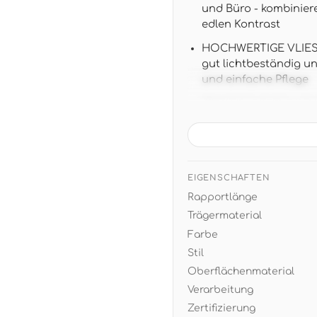
und Büro - kombinier
edlen Kontrast
HOCHWERTIGE VLIES-Q
gut lichtbeständig u
und einfache Pflege
PRAKTISCHE ROLLENGRÖ
ansatzfrei für einfa
ZEITLOSES SCHWARZES 
elegante Atmosphäre 
und weißen Accessoir
EIGENSCHAFTEN
Rapportlänge
EINFACHE VERARBEITUN
trocken abziehbar b
Trägermaterial
Farbe
Stil
Oberflächenmaterial
Verarbeitung
Zertifizierung