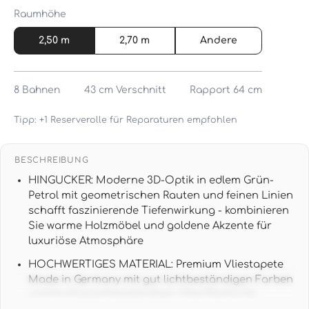
Raumhöhe
2,50 m
2,70 m
Andere
8
Bahnen
43 cm
Verschnitt
Rapport 64 cm
Tipp: +1 Reserverolle für Reparaturen empfohlen
BESCHREIBUNG
HINGUCKER: Moderne 3D-Optik in edlem Grün-
Petrol mit geometrischen Rauten und feinen Linien
schafft faszinierende Tiefenwirkung - kombinieren
Sie warme Holzmöbel und goldene Akzente für
luxuriöse Atmosphäre
HOCHWERTIGES MATERIAL: Premium Vliestapete
Made in Germany mit gut lichtbeständigen Farben
und hochwaschbeständiger Oberfläche für