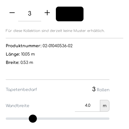
Für diese Kollektion sind derzeit keine Muster erhältlich.
Produktnummer:
02-01040536-02
Länge:
10.05 m
Breite:
0.53 m
3
Tapetenbedarf
Rollen
Wandbreite
m