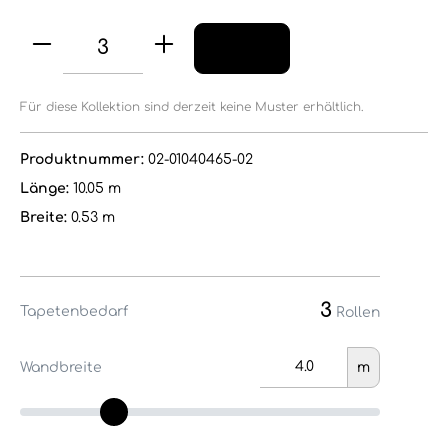
Für diese Kollektion sind derzeit keine Muster erhältlich.
Produktnummer:
02-01040465-02
Länge:
10.05 m
Breite:
0.53 m
3
Tapetenbedarf
Rollen
Wandbreite
m