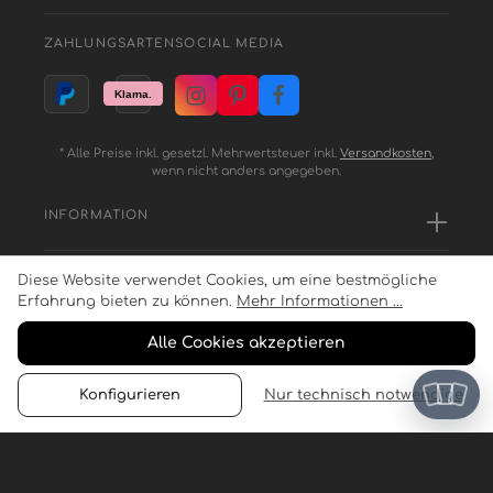
ZAHLUNGSARTEN
SOCIAL MEDIA
* Alle Preise inkl. gesetzl. Mehrwertsteuer inkl.
Versandkosten
,
wenn nicht anders angegeben.
INFORMATION
Diese Website verwendet Cookies, um eine bestmögliche
SERVICE
Erfahrung bieten zu können.
Mehr Informationen ...
Alle Cookies akzeptieren
ZAHLUNGSARTEN
Konfigurieren
Nur technisch notwendige