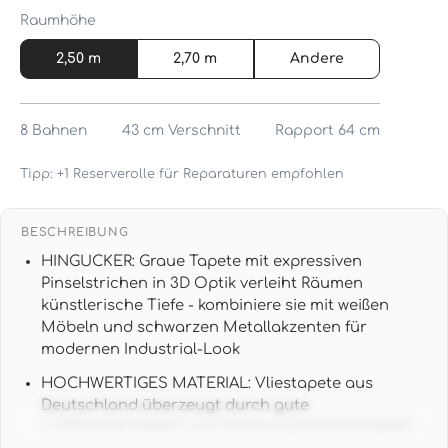
Raumhöhe
2,50 m
2,70 m
Andere
8
Bahnen
43 cm
Verschnitt
Rapport 64 cm
Tipp: +1 Reserverolle für Reparaturen empfohlen
BESCHREIBUNG
HINGUCKER: Graue Tapete mit expressiven
Pinselstrichen in 3D Optik verleiht Räumen
künstlerische Tiefe - kombiniere sie mit weißen
Möbeln und schwarzen Metallakzenten für
modernen Industrial-Look
HOCHWERTIGES MATERIAL: Vliestapete aus
Deutschland überzeugt durch gute
Lichtbeständigkeit und Hochwaschbeständigkeit -