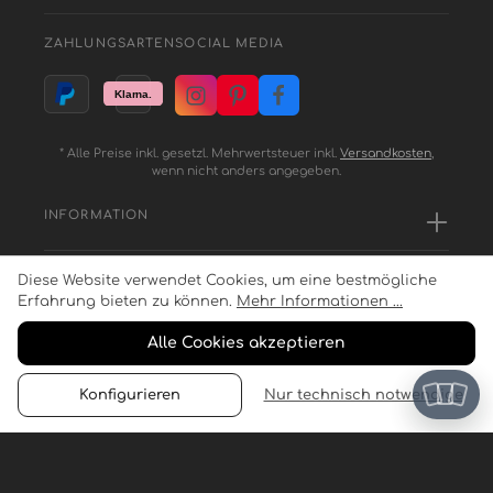
ZAHLUNGSARTEN
SOCIAL MEDIA
* Alle Preise inkl. gesetzl. Mehrwertsteuer inkl.
Versandkosten
,
wenn nicht anders angegeben.
INFORMATION
Diese Website verwendet Cookies, um eine bestmögliche
SERVICE
Erfahrung bieten zu können.
Mehr Informationen ...
Alle Cookies akzeptieren
ZAHLUNGSARTEN
Konfigurieren
Nur technisch notwendige