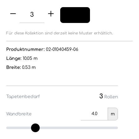
Für diese Kollektion sind derzeit keine Muster erhältlich.
Produktnummer:
02-01040459-06
Länge:
10.05 m
Breite:
0.53 m
3
Tapetenbedarf
Rollen
Wandbreite
m