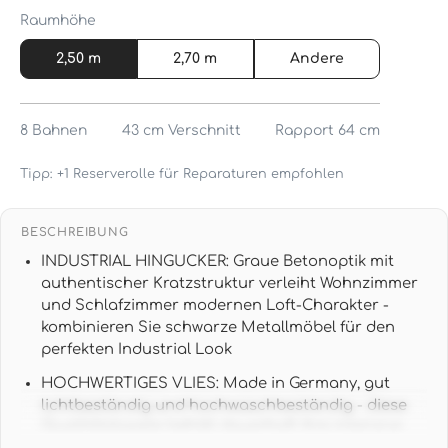
Raumhöhe
2,50 m
2,70 m
Andere
8
Bahnen
43 cm
Verschnitt
Rapport 64 cm
Tipp: +1 Reserverolle für Reparaturen empfohlen
BESCHREIBUNG
INDUSTRIAL HINGUCKER: Graue Betonoptik mit
authentischer Kratzstruktur verleiht Wohnzimmer
und Schlafzimmer modernen Loft-Charakter -
kombinieren Sie schwarze Metallmöbel für den
perfekten Industrial Look
HOCHWERTIGES VLIES: Made in Germany, gut
lichtbeständig und hochwaschbeständig - diese
Qualitätstapete behält dauerhaft ihre intensive