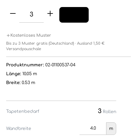
Kostenloses Muster
Bis zu 3 Muster gratis (Deutschland) · Ausland 1,50 €
Versandpauschale
Produktnummer:
02-01100537-04
Länge:
10.05 m
Breite:
0.53 m
3
Tapetenbedarf
Rollen
Wandbreite
m