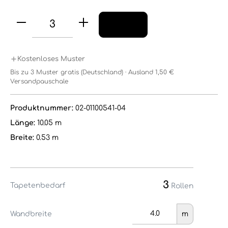
Kostenloses Muster
Bis zu 3 Muster gratis (Deutschland) · Ausland 1,50 €
Versandpauschale
Produktnummer:
02-01100541-04
Länge:
10.05 m
Breite:
0.53 m
3
Tapetenbedarf
Rollen
Wandbreite
m