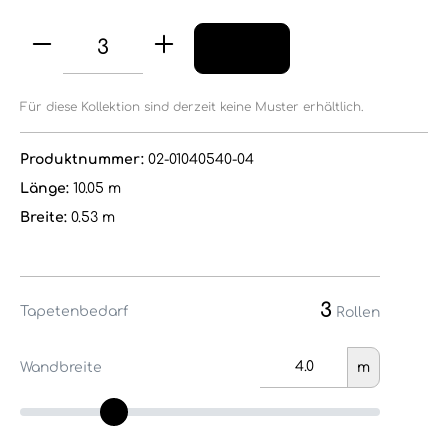
Für diese Kollektion sind derzeit keine Muster erhältlich.
Produktnummer:
02-01040540-04
Länge:
10.05 m
Breite:
0.53 m
3
Tapetenbedarf
Rollen
Wandbreite
m