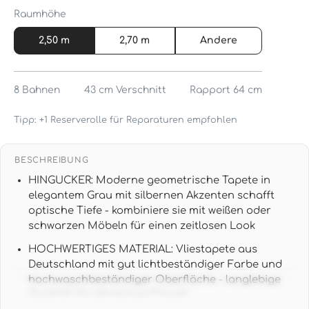
Raumhöhe
2,50 m
2,70 m
Andere
8
Bahnen
43 cm
Verschnitt
Rapport 64 cm
Tipp: +1 Reserverolle für Reparaturen empfohlen
BESCHREIBUNG
HINGUCKER: Moderne geometrische Tapete in
elegantem Grau mit silbernen Akzenten schafft
optische Tiefe - kombiniere sie mit weißen oder
schwarzen Möbeln für einen zeitlosen Look
HOCHWERTIGES MATERIAL: Vliestapete aus
Deutschland mit gut lichtbeständiger Farbe und
hochwaschbeständiger Oberfläche - langlebige
Qualität für jahrelange Freude