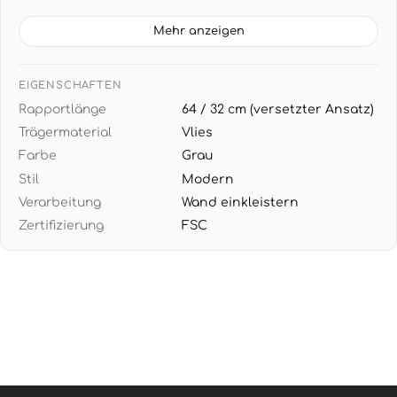
TAPETENDATEN: 10,05 m x 0,53 m (5,33 m² pro Rolle),
Rapport 64/32 cm mit versetztem Ansatz für
Mehr anzeigen
perfekte Musteranpassung
DESIGN: Grafische Linienstruktur mit metallischem
EIGENSCHAFTEN
Schimmer verleiht Räumen moderne Eleganz -
Rapportlänge
64 / 32 cm (versetzter Ansatz)
harmoniert perfekt mit Chrom-Details und
Trägermaterial
Vlies
Glasakzenten
Farbe
Grau
EINFACHE VERARBEITUNG: Wand einkleistern,
Stil
Modern
Tapete aufbringen - nach Renovierung restlos
Verarbeitung
Wand einkleistern
trocken abziehbar ohne Rückstände
Zertifizierung
FSC