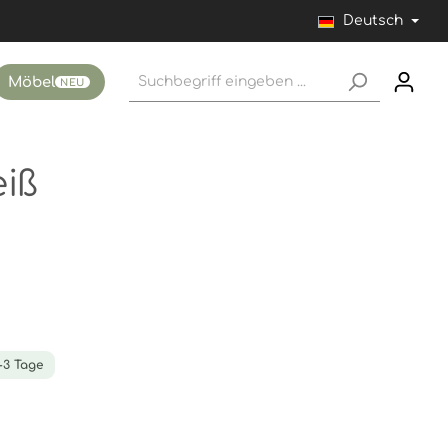
Deutsch
Möbel
NEU
iß
1-3 Tage