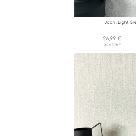
Jabril Light Gr
26,99 €
5,06 €/m²