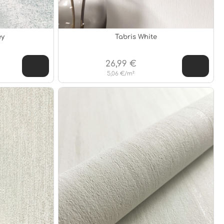
ey
Tabris White
26,99 €
5,06 €/m²