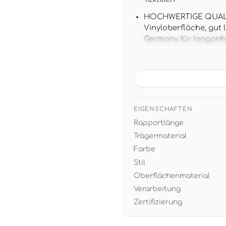
HOCHWERTIGE QUALITÄ
Vinyloberfläche, gut
Germany für langanh
TAPETENDATEN: 10,05 m
versetztem Ansatz f
MODERNES DESIGN: San
in dezenten Grautöne
farbigen Akzenten
EIGENSCHAFTEN
Rapportlänge
EINFACHE VERARBEITUN
trocken abziehbar f
Trägermaterial
Farbe
Stil
Oberflächenmaterial
Verarbeitung
Zertifizierung