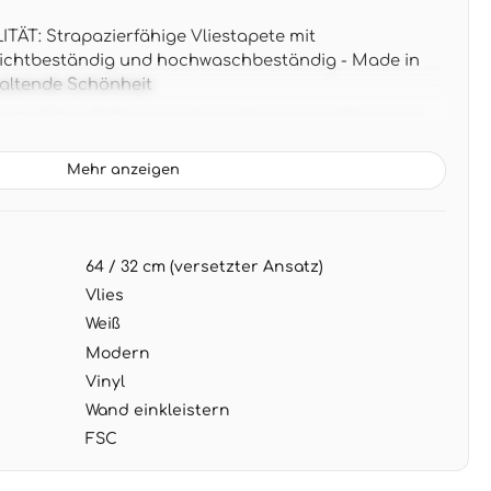
T: Strapazierfähige Vliestapete mit
 lichtbeständig und hochwaschbeständig - Made in
altende Schönheit
 x 0,53 m (5,33 m² pro Rolle), Rapport 64/32 cm mit
ür perfekte Musteranordnung
Mehr anzeigen
fte weiße Grundfarbe mit fließenden Blätterwellen
n - harmoniert perfekt mit hellen Möbeln und
64 / 32 cm (versetzter Ansatz)
G: Wand einkleistern, Tapete aufbringen - restlos
ür mühelosen Tapetenwechsel
Vlies
Weiß
Modern
Vinyl
Wand einkleistern
FSC