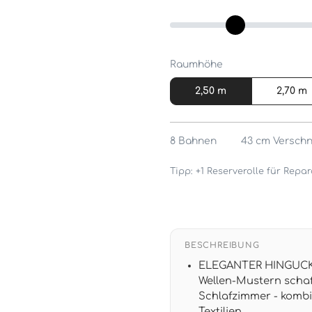
Raumhöhe
2,50 m
2,70 m
8
Bahnen
43 cm
Verschn
Tipp: +1 Reserverolle für Rep
BESCHREIBUNG
ELEGANTER HINGUCKER
Wellen-Mustern scha
Schlafzimmer - kombi
Textilien