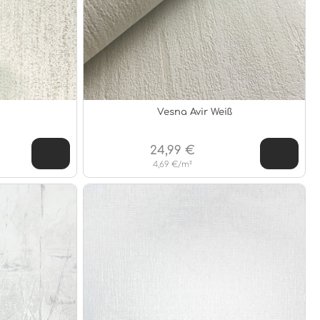
Vesna Avir Weiß
24,99 €
4,69 €/m²