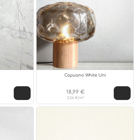
Capuano White Uni
18,99 €
3,56 €/m²