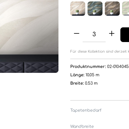
Für diese Kollektion sind derzeit 
Produktnummer:
02-0104045
Länge:
10.05 m
Breite:
0.53 m
Tapetenbedarf
Wandbreite