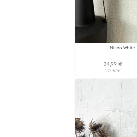
Nisha White
24,99 €
4,69 €/m²