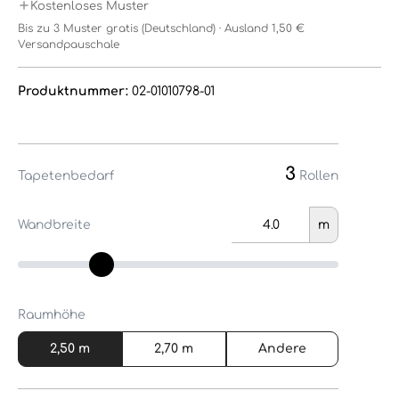
Kostenloses Muster
Bis zu 3 Muster gratis (Deutschland) · Ausland 1,50 €
Versandpauschale
Produktnummer:
02-01010798-01
3
Tapetenbedarf
Rollen
Wandbreite
m
Raumhöhe
2,50 m
2,70 m
Andere