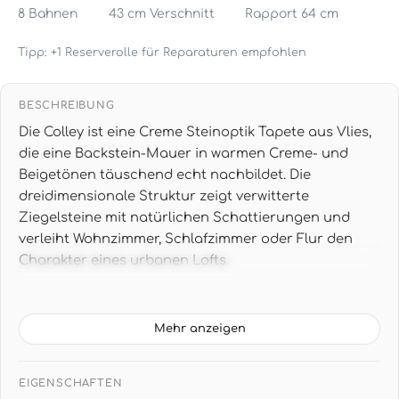
8
Bahnen
43 cm
Verschnitt
Rapport 64 cm
Tipp: +1 Reserverolle für Reparaturen empfohlen
BESCHREIBUNG
Die Colley ist eine Creme Steinoptik Tapete aus Vlies,
die eine Backstein-Mauer in warmen Creme- und
Beigetönen täuschend echt nachbildet. Die
dreidimensionale Struktur zeigt verwitterte
Ziegelsteine mit natürlichen Schattierungen und
verleiht Wohnzimmer, Schlafzimmer oder Flur den
Charakter eines urbanen Lofts.
Creme Steinoptik Tapete mit Backstein-
Motiv
Mehr anzeigen
Die warmen Creme-Beige-Töne der Steinmauer wirken
wohnlich und einladend und lassen Räume größer
EIGENSCHAFTEN
erscheinen. Jeder Ziegel zeigt eigene Unebenheiten