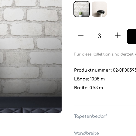
Für diese Kollektion sind derzeit 
Produktnummer:
02-0110059
Länge:
10.05 m
Breite:
0.53 m
Tapetenbedarf
Wandbreite