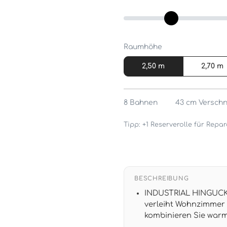
Raumhöhe
2,50 m
2,70 m
8
Bahnen
43 cm
Verschn
Tipp: +1 Reserverolle für Rep
BESCHREIBUNG
INDUSTRIAL HINGUCKER
verleiht Wohnzimmer
kombinieren Sie warm