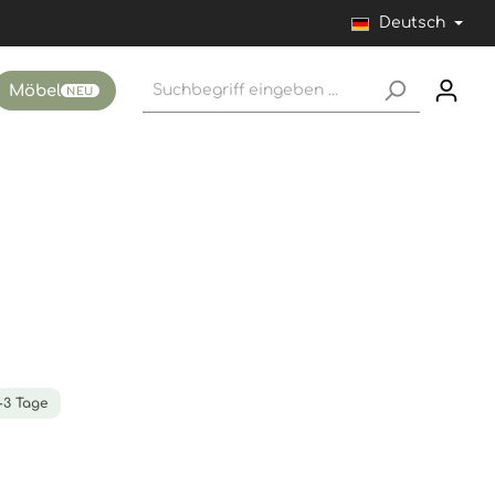
Deutsch
Möbel
NEU
1-3 Tage