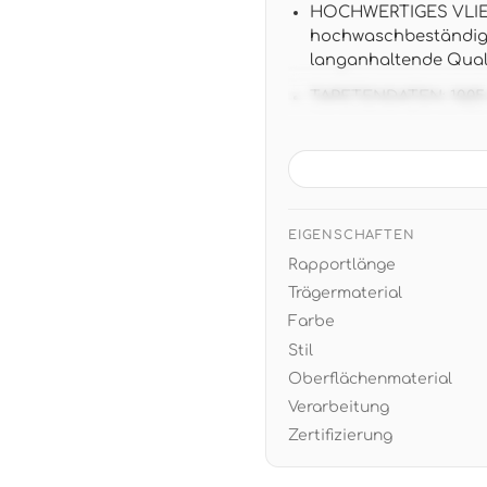
HOCHWERTIGES VLIES:
hochwaschbeständig 
langanhaltende Qual
TAPETENDATEN: 10,05 m
versetztem Ansatz für
3D-STEINDESIGN: Real
Grautönen - harmonie
natürlichen Material
EIGENSCHAFTEN
EINFACHE VERARBEITUN
Rapportlänge
professionelle Tapez
Trägermaterial
Farbe
Stil
Oberflächenmaterial
Verarbeitung
Zertifizierung