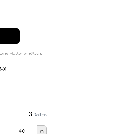
keine Muster erhältlich.
5-01
3
Rollen
m