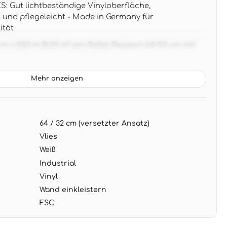
 Gut lichtbeständige Vinyloberfläche,
und pflegeleicht - Made in Germany für
ität
 x 0,53 m (5,33 m² pro Rolle), Rapport 64/32 cm mit
 natürliche Steinstruktur
istische Naturstein-Textur in sanften Weiß- und
Mehr anzeigen
rt perfekt mit schwarzen Metallakzenten und
ien
G: Wand einkleistern, restlos trocken abziehbar -
64 / 32 cm (versetzter Ansatz)
ierung für dauerhaft schöne Wände
Vlies
Weiß
Industrial
Vinyl
Wand einkleistern
FSC