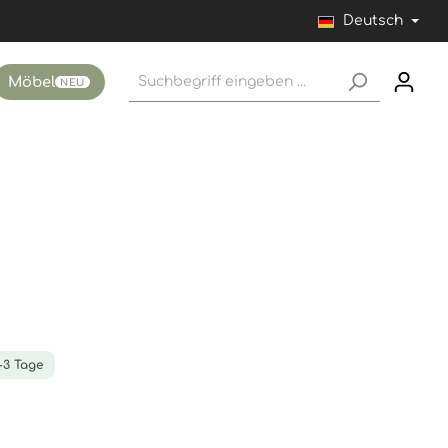
Deutsch
Möbel
NEU
1-3 Tage