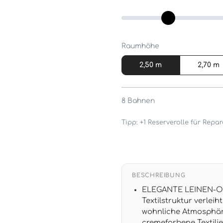
Raumhöhe
2,50 m
2,70 m
8
Bahnen
Tipp: +1 Reserverolle für Rep
BESCHREIBUNG
ELEGANTE LEINEN-OPT
Textilstruktur verle
wohnliche Atmosphäre
cremefarbene Textili