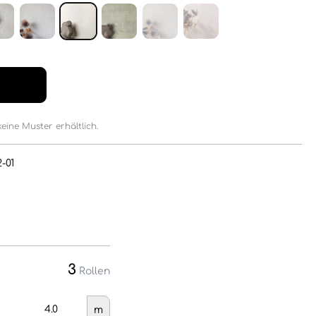
keine Muster erhältlich.
-01
3
Rollen
m