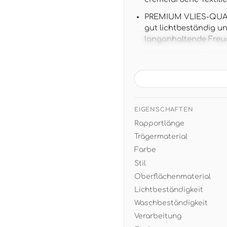
PREMIUM VLIES-QUALI
gut lichtbeständig u
langanhaltende Freu
PRAKTISCHE MASSE: 10,
Wandfläche, ansatzfr
MODERNER UNI-STIL: D
harmoniert perfekt m
eine beruhigende R
EIGENSCHAFTEN
Rapportlänge
EINFACHE VERARBEITUN
später restlos trocke
Trägermaterial
Farbe
Stil
Oberflächenmaterial
Lichtbeständigkeit
Waschbeständigkeit
Verarbeitung