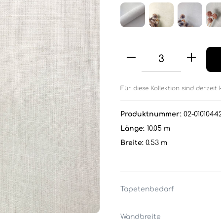
Für diese Kollektion sind derzeit 
Produktnummer:
02-01010442
Länge:
10.05 m
Breite:
0.53 m
Tapetenbedarf
Wandbreite