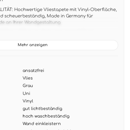
TÄT: Hochwertige Vliestapete mit Vinyl-Oberfläche,
nd scheuerbeständig, Made in Germany für
de an Ihrer Wandgestaltung
05 m x 0,53 m pro Rolle entspricht 5,33 m²
ei für einfache Verarbeitung ohne Musterverschnitt
Mehr anzeigen
ie dezente graue Farbe mit feiner Stoffstruktur
it weißen oder naturfarbenen Möbeln und schafft
aumatmosphäre
ansatzfrei
G: Wand einkleistern und Tapete direkt aufbringen,
n abziehbar - ideal für Renovierungen
Vlies
Grau
Uni
Vinyl
gut lichtbeständig
hoch waschbeständig
Wand einkleistern