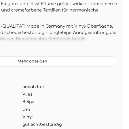
e Eleganz und lässt Räume größer wirken - kombinieren
und cremefarbene Textilien für harmonische
UALITÄT: Made in Germany mit Vinyl-Oberfläche,
nd scheuerbeständig - langlebige Wandgestaltung die
tierten Bereichen ihre Schönheit behält
05 m x 0,53 m entspricht 5,33 m² pro Rolle -
e ohne Rapport für einfache Verarbeitung ohne
Mehr anzeigen
 Warmes Beige mit dezenter Streifenstruktur passt
alien wie Rattan, Leinen und Holz - ideal für
r modernen Landhausstil
ansatzfrei
G: Wand einkleistern statt Tapete - zeitsparend
Vlies
trocken abziehbar bei Renovierung ohne Rückstände
Beige
Uni
Vinyl
gut lichtbeständig