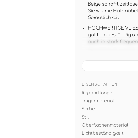
Beige schafft zeitlos
Sie warme Holzmöbel 
Gemütlichkeit
HOCHWERTIGE VLIES-Q
gut lichtbeständig u
auch in stark frequen
PRAKTISCHE MASSE: 10,
ansatzfreie Unitapet
Musterverschnitt
VIELSEITIGES DESIGN:
zu natürlichen Materi
EIGENSCHAFTEN
skandinavischen ode
Rapportlänge
EINFACHE VERARBEITUN
Trägermaterial
und sauber, restlos 
Farbe
an der Wand
Stil
Oberflächenmaterial
Lichtbeständigkeit