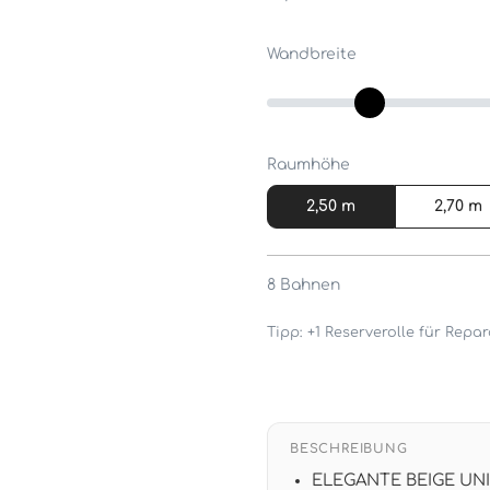
Wandbreite
Raumhöhe
2,50 m
2,70 m
8
Bahnen
Tipp: +1 Reserverolle für Rep
BESCHREIBUNG
ELEGANTE BEIGE UNITA