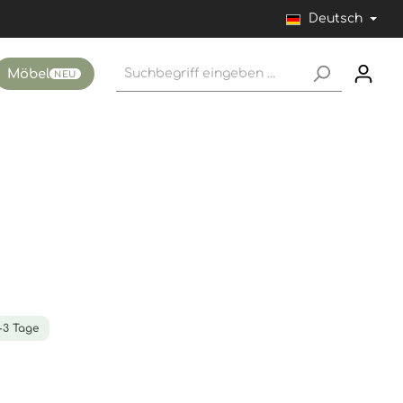
Deutsch
Möbel
NEU
1-3 Tage