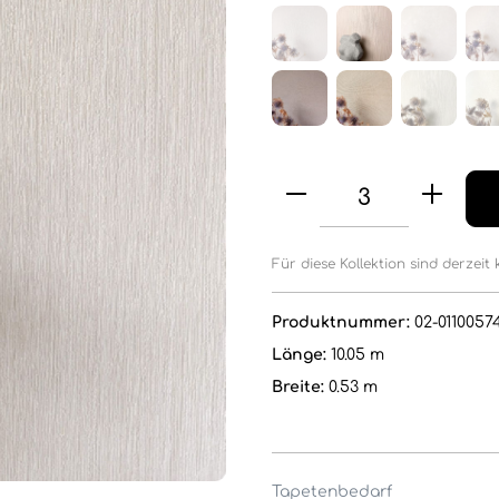
Für diese Kollektion sind derzeit 
Produktnummer:
02-01100574
Länge:
10.05 m
Breite:
0.53 m
Tapetenbedarf