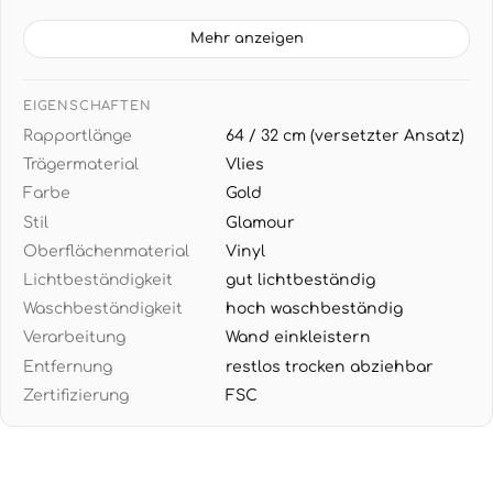
lichtbeständig, Made in Germany für
langanhaltende Brillanz
Mehr anzeigen
ROLLENMASSE: 10,05 m x 0,53 m entspricht 5,33 m²
pro Rolle, Rapport 64/32 cm mit versetztem Ansatz
EIGENSCHAFTEN
für perfekte Musteranordnung
Rapportlänge
64 / 32 cm (versetzter Ansatz)
GLAMOUR-DESIGN: Geometrische Dreiecksstruktur
Trägermaterial
Vlies
in mattem und glänzendem Gold verleiht Räumen
Farbe
Gold
luxuriöse Tiefe - harmoniert perfekt mit dunklen
Holztönen und Messingdetails
Stil
Glamour
Oberflächenmaterial
Vinyl
EINFACHE VERARBEITUNG: Wand einkleistern,
Lichtbeständigkeit
gut lichtbeständig
Tapete direkt aufbringen, restlos trocken
abziehbar für mühelosen Wechsel ohne
Waschbeständigkeit
hoch waschbeständig
Rückstände
Verarbeitung
Wand einkleistern
Entfernung
restlos trocken abziehbar
Zertifizierung
FSC