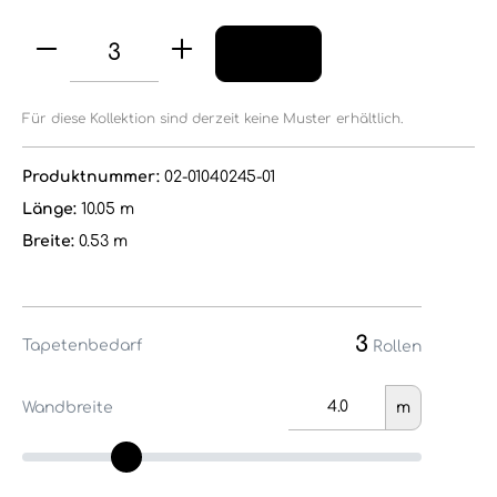
Für diese Kollektion sind derzeit keine Muster erhältlich.
Produktnummer:
02-01040245-01
Länge:
10.05 m
Breite:
0.53 m
3
Tapetenbedarf
Rollen
Wandbreite
m