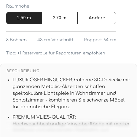
Raumhöhe
2,50 m
2,70 m
Andere
8
Bahnen
43 cm
Verschnitt
Rapport 64 cm
Tipp: +1 Reserverolle für Reparaturen empfohlen
BESCHREIBUNG
LUXURIÖSER HINGUCKER: Goldene 3D-Dreiecke mit
glänzenden Metallic-Akzenten schaffen
spektakuläre Lichtspiele in Wohnzimmer und
Schlafzimmer - kombinieren Sie schwarze Möbel
für dramatische Eleganz
PREMIUM VLIES-QUALITÄT:
Hochwaschbeständige Vinyloberfläche mit matter
Goldbase und glänzenden Highlights, gut