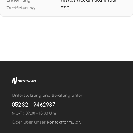
Entfernung
restlos trocken abziehbar
zeitsparend beim Tapezieren
Zertifizierung
FSC
Unterstützung und Beratung unter:
05232 - 9462987
Mo-Fr, 09:00 - 15:00 Uhr
Oder über unser
Kontaktformular
.