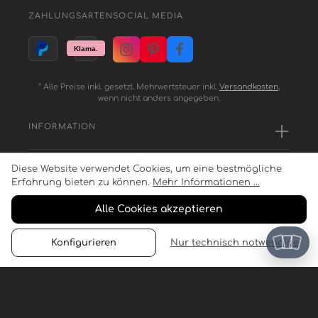
ZAHLUNGSARTEN
SOCIAL MEDIA
* Alle Preise inkl. gesetzl. Mehrwertsteuer inkl.
Versandkosten
,
wenn nicht anders angegeben.
INFORMATION
Diese Website verwendet Cookies, um eine bestmögliche
SERVICE
Erfahrung bieten zu können.
Mehr Informationen ...
Alle Cookies akzeptieren
ZAHLUNGSARTEN
Konfigurieren
Nur technisch notwendige