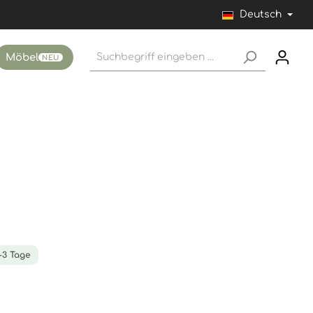
Deutsch
Möbel
NEU
1-3 Tage