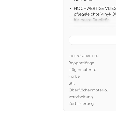
HOCHWERTIGE VLIESTA
pflegeleichte Vinyl-
für beste Qualität
TAPETENDATEN: 10,05 m
versetztem Ansatz fü
LANDHAUS-DESIGN: Nos
harmoniert wunderba
natürlichen Material
EIGENSCHAFTEN
Rapportlänge
EINFACHE VERARBEITUN
restlos trocken abzi
Trägermaterial
Farbe
Stil
Oberflächenmaterial
Verarbeitung
Zertifizierung