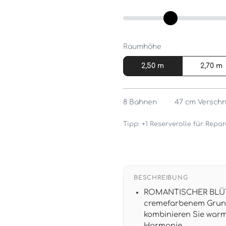
Raumhöhe
2,50 m
2,70 m
8
Bahnen
47 cm
Verschn
Tipp: +1 Reserverolle für Rep
BESCHREIBUNG
ROMANTISCHER BLÜTE
cremefarbenem Grund
kombinieren Sie warm
Harmonie