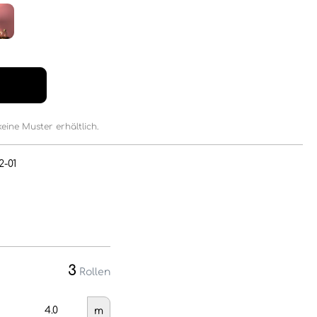
keine Muster erhältlich.
2-01
3
Rollen
m