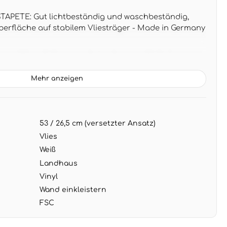
PETE: Gut lichtbeständig und waschbeständig,
Oberfläche auf stabilem Vliesträger - Made in Germany
 x 0,53 m (5,33 m² pro Rolle), Rapport 53/26,5 cm mit
r natürliche Musterwirkung
Mehr anzeigen
talgische Blütenpracht in sanften Pastelltönen -
r mit weißen Landhausmöbeln, Rattansessel und
ien
53 / 26,5 cm (versetzter Ansatz)
G: Wand einkleistern, Tapete trocken aufbringen -
ehbar für mühelose Renovierung
Vlies
Weiß
Landhaus
Vinyl
Wand einkleistern
FSC