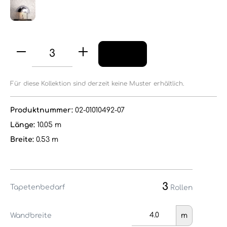
Für diese Kollektion sind derzeit keine Muster erhältlich.
Produktnummer:
02-01010492-07
Länge:
10.05 m
Breite:
0.53 m
3
Tapetenbedarf
Rollen
Wandbreite
m