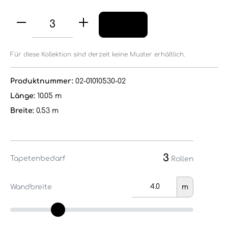
Für diese Kollektion sind derzeit keine Muster erhältlich.
Produktnummer:
02-01010530-02
Länge:
10.05 m
Breite:
0.53 m
3
Tapetenbedarf
Rollen
Wandbreite
m