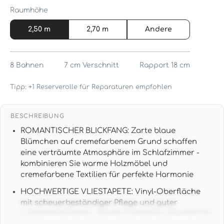
Raumhöhe
2,50 m
2,70 m
Andere
8
Bahnen
7 cm
Verschnitt
Rapport 18 cm
Tipp: +1 Reserverolle für Reparaturen empfohlen
BESCHREIBUNG
ROMANTISCHER BLICKFANG: Zarte blaue
Blümchen auf cremefarbenem Grund schaffen
eine verträumte Atmosphäre im Schlafzimmer -
kombinieren Sie warme Holzmöbel und
cremefarbene Textilien für perfekte Harmonie
HOCHWERTIGE VLIESTAPETE: Vinyl-Oberfläche
mit scheuerbeständiger Pflege und guter
Lichtbeständigkeit - Made in Germany Qualität für