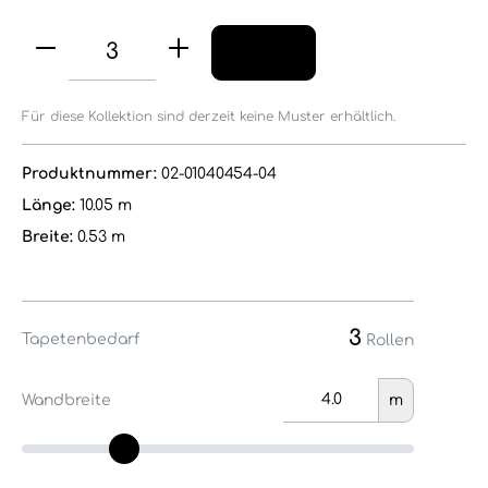
Für diese Kollektion sind derzeit keine Muster erhältlich.
Produktnummer:
02-01040454-04
Länge:
10.05 m
Breite:
0.53 m
3
Tapetenbedarf
Rollen
Wandbreite
m