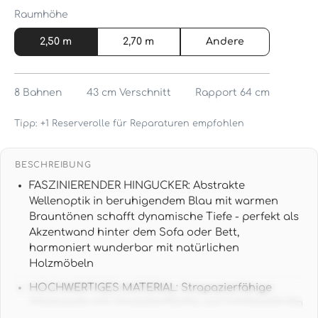
Raumhöhe
2,50 m
2,70 m
Andere
8
Bahnen
43 cm
Verschnitt
Rapport 64 cm
Tipp: +1 Reserverolle für Reparaturen empfohlen
BESCHREIBUNG
FASZINIERENDER HINGUCKER: Abstrakte
Wellenoptik in beruhigendem Blau mit warmen
Brauntönen schafft dynamische Tiefe - perfekt als
Akzentwand hinter dem Sofa oder Bett,
harmoniert wunderbar mit natürlichen
Holzmöbeln
HOCHWERTIGES MATERIAL: Strapazierfähige
Vliestapete mit Vinyloberfläche, gut lichtbeständig