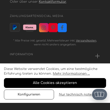
Oder über unser
Kontaktformular
.
ZAHLUNGSARTEN
SOCIAL MEDIA
* Alle Preise inkl. gesetzl. Mehrwertsteuer inkl.
Versandkosten
,
wenn nicht anders angegeben.
INFORMATION
Diese Website verwendet Cookies, um eine bestmögliche
SERVICE
Erfahrung bieten zu können.
Mehr Informationen ...
Alle Cookies akzeptieren
ZAHLUNGSARTEN
Konfigurieren
Nur technisch notwendige