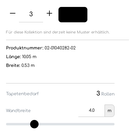
Für diese Kollektion sind derzeit keine Muster erhältlich.
Produktnummer:
02-01040282-02
Länge:
10.05 m
Breite:
0.53 m
3
Tapetenbedarf
Rollen
Wandbreite
m