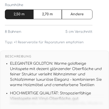
Raumhöhe
2,50 m
2,70 m
Andere
8
Bahnen
5 cm
Verschnitt
Tipp: +1 Reserverolle für Reparaturen empfohlen
BESCHREIBUNG
ELEGANTER GOLDTON: Warme goldbeige
Unitapete mit dezent glänzender Oberfläche und
feiner Struktur verleiht Wohnzimmer und
Schlafzimmer luxuriöse Eleganz - kombinieren Sie
warme Holzmöbel und cremefarbene Textilien
HOCHWERTIGE QUALITÄT: Strapazierfähige
Vliestapete mit Vinyl-Oberfläche, gut
lichtbeständig und hochwaschbeständig, Made in