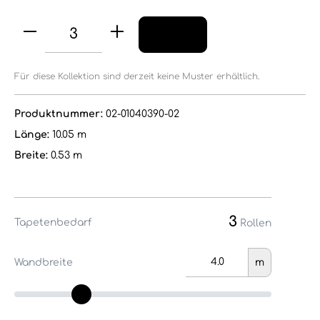
Für diese Kollektion sind derzeit keine Muster erhältlich.
Produktnummer:
02-01040390-02
Länge:
10.05 m
Breite:
0.53 m
3
Tapetenbedarf
Rollen
Wandbreite
m