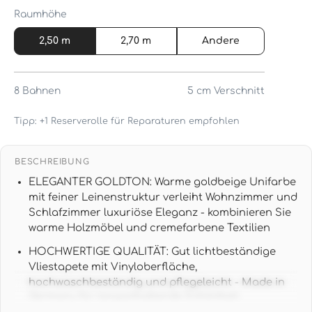
Raumhöhe
2,50 m
2,70 m
Andere
8
Bahnen
5 cm
Verschnitt
Tipp: +1 Reserverolle für Reparaturen empfohlen
BESCHREIBUNG
ELEGANTER GOLDTON: Warme goldbeige Unifarbe
mit feiner Leinenstruktur verleiht Wohnzimmer und
Schlafzimmer luxuriöse Eleganz - kombinieren Sie
warme Holzmöbel und cremefarbene Textilien
HOCHWERTIGE QUALITÄT: Gut lichtbeständige
Vliestapete mit Vinyloberfläche,
hochwaschbeständig und pflegeleicht - Made in
Germany für langanhaltende Schönheit