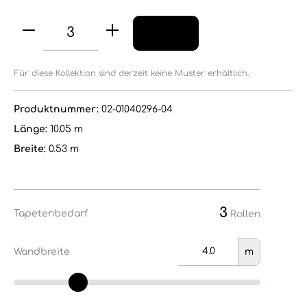
Für diese Kollektion sind derzeit keine Muster erhältlich.
Produktnummer:
02-01040296-04
Länge:
10.05 m
Breite:
0.53 m
3
Tapetenbedarf
Rollen
Wandbreite
m