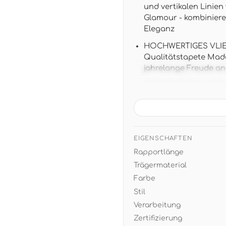
und vertikalen Linie
Glamour - kombiniere
Eleganz
HOCHWERTIGES VLIES
Qualitätstapete Made
jahrelange Freude a
TAPETENDATEN: 10,05 m 
Verarbeitung ohne M
MODERNE ELEGANZ: Die
schafft je nach Licht
weißen oder cremefa
EIGENSCHAFTEN
Rapportlänge
EINFACHE VERARBEITU
- restlos trocken ab
Trägermaterial
Farbe
Stil
Verarbeitung
Zertifizierung