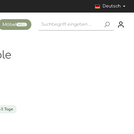
Deutsch
Möbel
NEU
ple
1-3 Tage