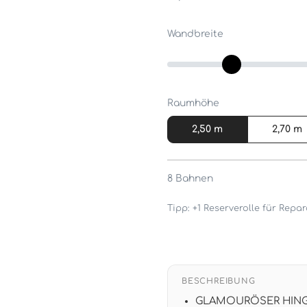
Wandbreite
Raumhöhe
2,50 m
2,70 m
8
Bahnen
Tipp: +1 Reserverolle für Rep
BESCHREIBUNG
GLAMOURÖSER HINGUCKE