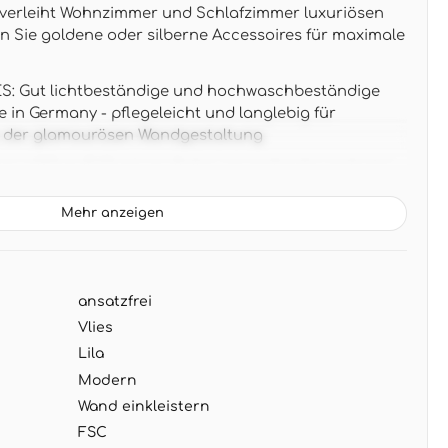
n verleiht Wohnzimmer und Schlafzimmer luxuriösen
n Sie goldene oder silberne Accessoires für maximale
: Gut lichtbeständige und hochwaschbeständige
 in Germany - pflegeleicht und langlebig für
n der glamourösen Wandgestaltung
x 0,53 m (5,33 m² pro Rolle), ansatzfrei für einfache
usterverschnitt
Mehr anzeigen
 schimmernde lila Struktur mit Glitzereffekt
einfall unterschiedliche Stimmungen - perfekt zu
rbenen Möbeln und dunklen Akzenten
ansatzfrei
NG: Wand einkleistern und Tapete direkt aufbringen
ziehbar für problemlose Renovierung
Vlies
Lila
Modern
Wand einkleistern
FSC