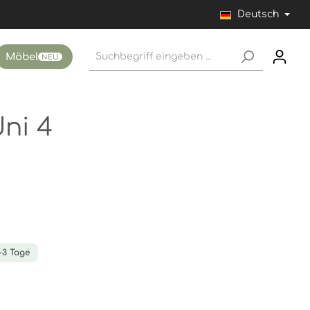
Deutsch
Möbel
NEU
Uni 4
1-3 Tage