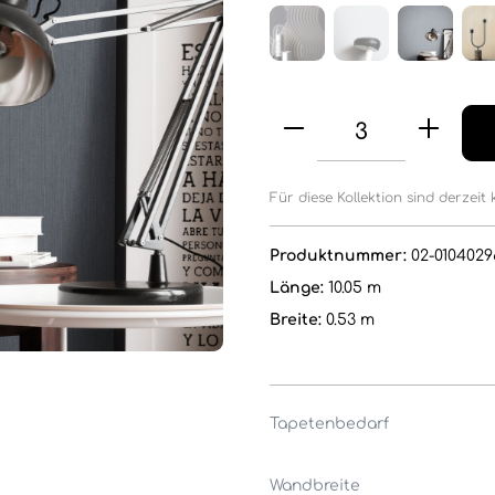
Für diese Kollektion sind derzeit 
Produktnummer:
02-0104029
Länge:
10.05 m
Breite:
0.53 m
Tapetenbedarf
Wandbreite