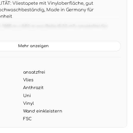
T: Vliestapete mit Vinyloberfläche, gut
hochwaschbeständig, Made in Germany für
nheit
05 m x 0,53 m pro Rolle (5,33 m²), ansatzfrei für
g ohne Musterverschnitt
le anthrazitgraue Unifarbe mit dezenter Struktur
Mehr anzeigen
chen und modernen Einrichtungsstilen - ideal als
lraumgestaltung
G: Wand einkleistern, Tapete direkt aufbringen -
ansatzfrei
ehbar bei Renovierung
Vlies
Anthrazit
Uni
Vinyl
Wand einkleistern
FSC