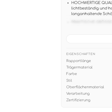
HOCHWERTIGE QUALITÄ
lichtbeständig und 
langanhaltende Schö
PRAKTISCHE GRÖSSE: 10,
einfache Verarbeitun
ZEITLOSES DESIGN: Ed
passt zu minimalistis
Akzentwand oder Vol
EIGENSCHAFTEN
EINFACHE VERARBEITUN
Rapportlänge
restlos trocken abzi
Trägermaterial
Farbe
Stil
Oberflächenmaterial
Verarbeitung
Zertifizierung