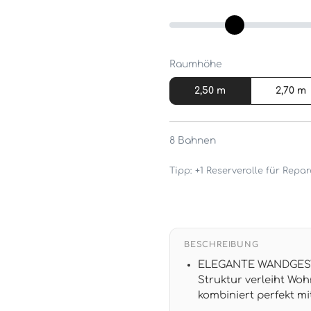
Raumhöhe
2,50 m
2,70 m
8
Bahnen
Tipp: +1 Reserverolle für Rep
BESCHREIBUNG
ELEGANTE WANDGESTAL
Struktur verleiht Wo
kombiniert perfekt 