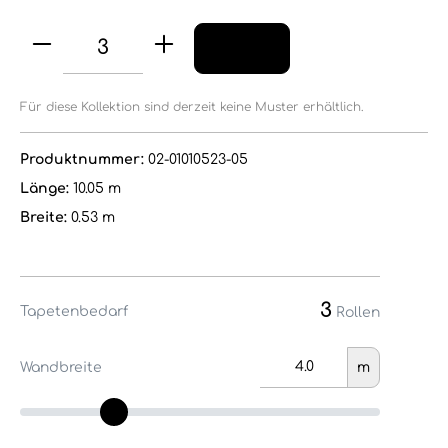
Für diese Kollektion sind derzeit keine Muster erhältlich.
Produktnummer:
02-01010523-05
Länge:
10.05 m
Breite:
0.53 m
3
Tapetenbedarf
Rollen
Wandbreite
m