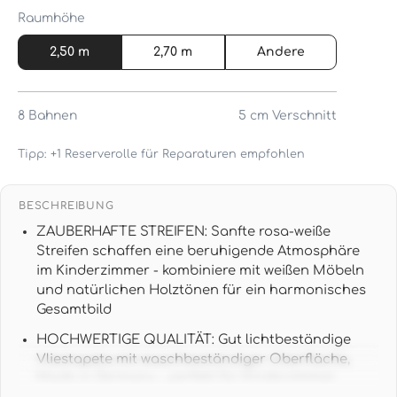
Raumhöhe
2,50 m
2,70 m
Andere
8
Bahnen
5 cm
Verschnitt
Tipp: +1 Reserverolle für Reparaturen empfohlen
BESCHREIBUNG
ZAUBERHAFTE STREIFEN: Sanfte rosa-weiße
Streifen schaffen eine beruhigende Atmosphäre
im Kinderzimmer - kombiniere mit weißen Möbeln
und natürlichen Holztönen für ein harmonisches
Gesamtbild
HOCHWERTIGE QUALITÄT: Gut lichtbeständige
Vliestapete mit waschbeständiger Oberfläche,
Made in Germany - perfekt für Kinderzimmer