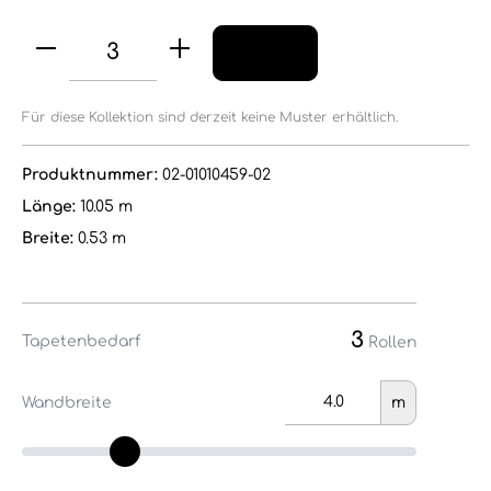
Für diese Kollektion sind derzeit keine Muster erhältlich.
Produktnummer:
02-01010459-02
Länge:
10.05 m
Breite:
0.53 m
3
Tapetenbedarf
Rollen
Wandbreite
m