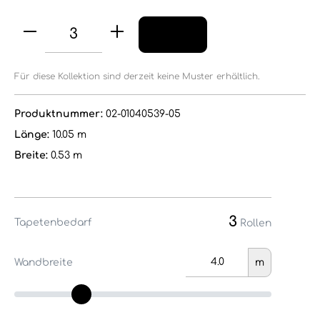
Für diese Kollektion sind derzeit keine Muster erhältlich.
Produktnummer:
02-01040539-05
Länge:
10.05 m
Breite:
0.53 m
3
Tapetenbedarf
Rollen
Wandbreite
m