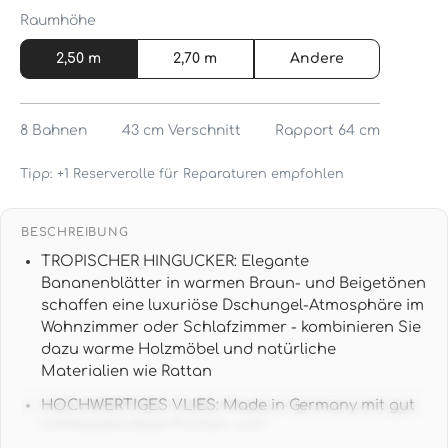
Raumhöhe
2,50 m
2,70 m
Andere
8
Bahnen
43 cm
Verschnitt
Rapport 64 cm
Tipp: +1 Reserverolle für Reparaturen empfohlen
BESCHREIBUNG
TROPISCHER HINGUCKER: Elegante
Bananenblätter in warmen Braun- und Beigetönen
schaffen eine luxuriöse Dschungel-Atmosphäre im
Wohnzimmer oder Schlafzimmer - kombinieren Sie
dazu warme Holzmöbel und natürliche
Materialien wie Rattan
HOCHWERTIGES VLIES: Made in Germany mit gut
lichtbeständigen Farben und