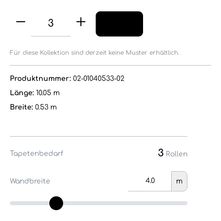
Für diese Kollektion sind derzeit keine Muster erhältlich.
Produktnummer:
02-01040533-02
Länge:
10.05 m
Breite:
0.53 m
3
Tapetenbedarf
Rollen
Wandbreite
m