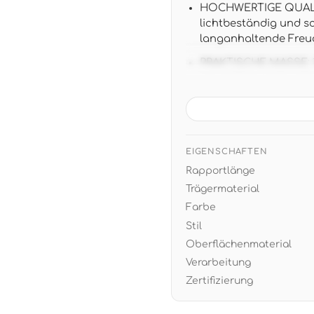
HOCHWERTIGE QUALITÄ
lichtbeständig und s
langanhaltende Freu
PRAKTISCHE MASSE: 10,
ansatzfreie Unitapet
Musterverschnitt
ZEITLOSES DESIGN: Wa
modernen und klassis
Creme, Weiß und war
EIGENSCHAFTEN
Rapportlänge
EINFACHE VERARBEITU
restlos trocken abzi
Trägermaterial
Rückstände
Farbe
Stil
Oberflächenmaterial
Verarbeitung
Zertifizierung