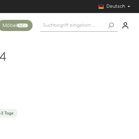
Deutsch
Möbel
NEU
 4
1-3 Tage