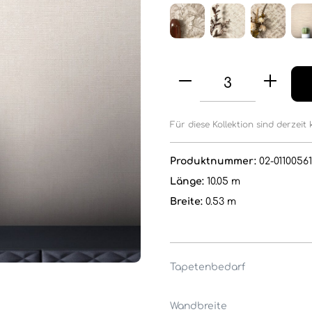
Für diese Kollektion sind derzeit 
Produktnummer:
02-01100561
Länge:
10.05 m
Breite:
0.53 m
Tapetenbedarf
Wandbreite