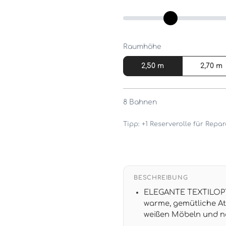
Raumhöhe
2,50 m
2,70 m
8
Bahnen
Tipp: +1 Reserverolle für Rep
BESCHREIBUNG
ELEGANTE TEXTILOPTIK
warme, gemütliche At
weißen Möbeln und na