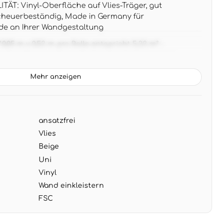
T: Vinyl-Oberfläche auf Vlies-Träger, gut
cheuerbeständig, Made in Germany für
de an Ihrer Wandgestaltung
05 m x 0,53 m pro Rolle entspricht 5,33 m² -
e ohne Rapport für einfache Verarbeitung ohne
Mehr anzeigen
rmes Beige mit dezenter Textilstruktur passt zu
chen Einrichtungsstilen - harmoniert perfekt mit
men Holztönen
ansatzfrei
NG: Wand einkleistern und Tapete anbringen -
ehbar für problemlosen Tapetenwechsel ohne
Vlies
Beige
Uni
Vinyl
Wand einkleistern
FSC