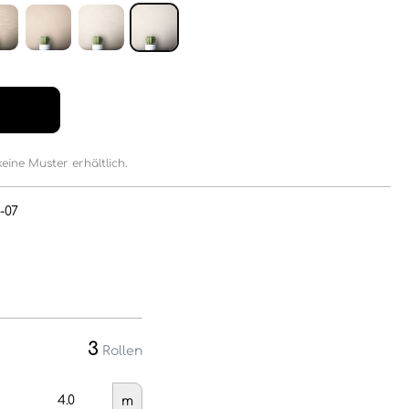
keine Muster erhältlich.
-07
3
Rollen
m