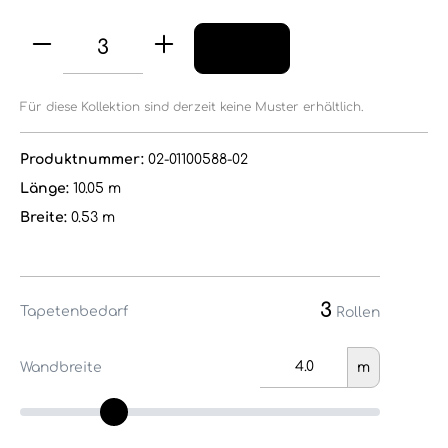
Für diese Kollektion sind derzeit keine Muster erhältlich.
Produktnummer:
02-01100588-02
Länge:
10.05 m
Breite:
0.53 m
3
Tapetenbedarf
Rollen
Wandbreite
m