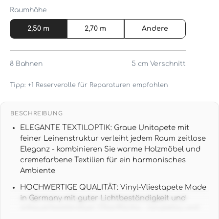
Raumhöhe
2,50 m
2,70 m
Andere
8
Bahnen
5 cm
Verschnitt
Tipp: +1 Reserverolle für Reparaturen empfohlen
BESCHREIBUNG
ELEGANTE TEXTILOPTIK: Graue Unitapete mit
feiner Leinenstruktur verleiht jedem Raum zeitlose
Eleganz - kombinieren Sie warme Holzmöbel und
cremefarbene Textilien für ein harmonisches
Ambiente
HOCHWERTIGE QUALITÄT: Vinyl-Vliestapete Made
in Germany mit guter Lichtbeständigkeit und
scheuerbeständiger Oberfläche - langlebig und