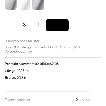
Kostenloses Muster
Bis zu 3 Muster gratis (Deutschland) · Ausland 1,50 €
Versandpauschale
Produktnummer:
02-01100462-08
Länge:
10.05 m
Breite:
0.53 m
3
Tapetenbedarf
Rollen