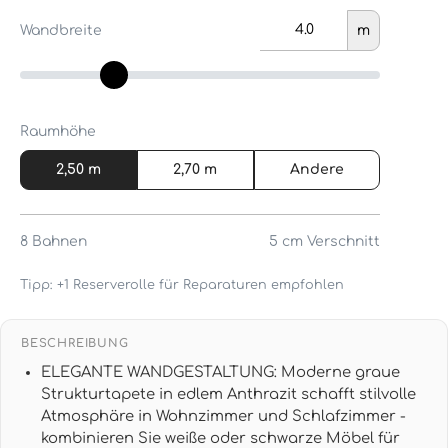
Wandbreite
m
Raumhöhe
2,50 m
2,70 m
Andere
8
Bahnen
5 cm
Verschnitt
Tipp: +1 Reserverolle für Reparaturen empfohlen
BESCHREIBUNG
ELEGANTE WANDGESTALTUNG: Moderne graue
Strukturtapete in edlem Anthrazit schafft stilvolle
Atmosphäre in Wohnzimmer und Schlafzimmer -
kombinieren Sie weiße oder schwarze Möbel für