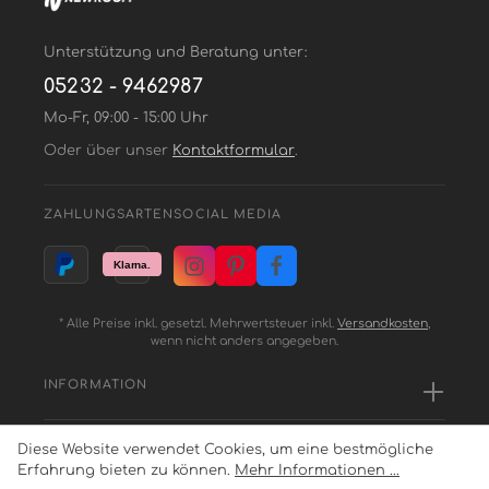
Unterstützung und Beratung unter:
05232 - 9462987
Mo-Fr, 09:00 - 15:00 Uhr
Oder über unser
Kontaktformular
.
ZAHLUNGSARTEN
SOCIAL MEDIA
* Alle Preise inkl. gesetzl. Mehrwertsteuer inkl.
Versandkosten
,
wenn nicht anders angegeben.
INFORMATION
Diese Website verwendet Cookies, um eine bestmögliche
SERVICE
Erfahrung bieten zu können.
Mehr Informationen ...