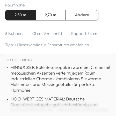
Raumhöhe
2,50 m
2,70 m
Andere
8
Bahnen
43 cm
Verschnitt
Rapport 64 cm
Tipp: +1 Reserverolle für Reparaturen empfohlen
BESCHREIBUNG
HINGUCKER: Edle Betonoptik in warmem Creme mit
metallischen Akzenten verleiht jedem Raum
industriellen Charme - kombinieren Sie warme
Holzmöbel und Messingdetails für perfekte
Harmonie
HOCHWERTIGES MATERIAL: Deutsche
Qualitätsvliestapete, gut lichtbeständig und
hochwaschbeständig - pflegeleicht und langlebig