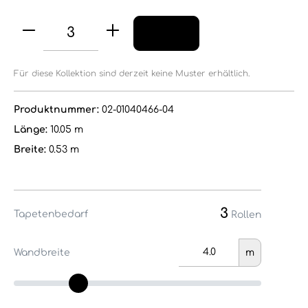
Für diese Kollektion sind derzeit keine Muster erhältlich.
Produktnummer:
02-01040466-04
Länge:
10.05 m
Breite:
0.53 m
3
Tapetenbedarf
Rollen
Wandbreite
m