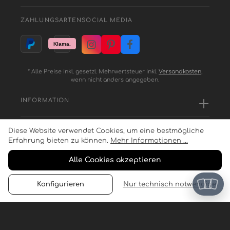
ZAHLUNGSARTEN
SOCIAL MEDIA
* Alle Preise inkl. gesetzl. Mehrwertsteuer inkl.
Versandkosten
,
wenn nicht anders angegeben.
INFORMATION
Diese Website verwendet Cookies, um eine bestmögliche
SERVICE
Erfahrung bieten zu können.
Mehr Informationen ...
Alle Cookies akzeptieren
ZAHLUNGSARTEN
Konfigurieren
Nur technisch notwendige