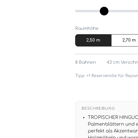
Raumhöhe
2,50 m
2,70 m
8
Bahnen
43 cm
Verschn
Tipp: +1 Reserverolle für Rep
BESCHREIBUNG
TROPISCHER HINGUCKE
Palmenblättern und e
perfekt als Akzentwa
Holzmöbeln und war