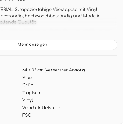
AL: Strapazierfähige Vliestapete mit Vinyl-
htbeständig, hochwaschbeständig und Made in
altende Qualität
 x 0,53 m (5,33 m² pro Rolle), Rapport 64/32 cm mit
Mehr anzeigen
 Botanisches Dschungelmuster in sanften Grün-
t eine entspannte Atmosphäre - harmoniert perfekt
nd cremefarbenen Textilien
64 / 32 cm (versetzter Ansatz)
G: Wand einkleistern, restlos trocken abziehbar -
beitung für dauerhaft schöne Wände
Vlies
Grün
Tropisch
Vinyl
Wand einkleistern
FSC