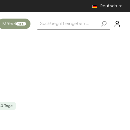
Deutsch
Möbel
NEU
1-3 Tage