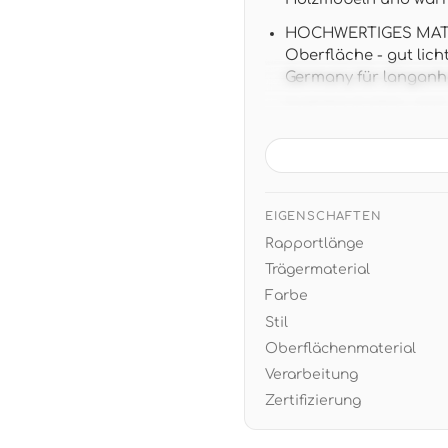
HOCHWERTIGES MATERI
Oberfläche - gut lic
Germany für langanh
TAPETENDATEN: 10,05 m
versetztem Ansatz
NATÜRLICHES DESIGN:
und Weißtönen schaff
mit Rattan, Bambus u
EIGENSCHAFTEN
Rapportlänge
EINFACHE VERARBEITUN
professionelle Verar
Trägermaterial
Farbe
Stil
Oberflächenmaterial
Verarbeitung
Zertifizierung