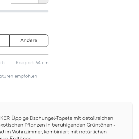
Andere
itt
Rapport 64 cm
araturen empfohlen
R: Üppige Dschungel-Tapete mit detailreichen
xotischen Pflanzen in beruhigenden Grüntönen -
nd im Wohnzimmer, kombiniert mit natürlichen
men Erdtönen