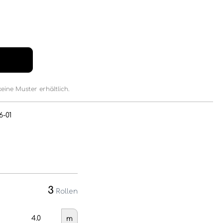
keine Muster erhältlich.
6-01
3
Rollen
m