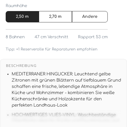
Raumhöhe
2,50 m
2,70 m
Andere
8
Bahnen
47 cm
Verschnitt
Rapport 53 cm
Tipp: +1 Reserverolle für Reparaturen empfohlen
BESCHREIBUNG
MEDITERRANER HINGUCKER: Leuchtend gelbe
Zitronen mit grünen Blättern auf tiefblauem Grund
schaffen eine frische, lebendige Atmosphäre in
Küche und Wohnzimmer - kombinieren Sie weiße
Küchenschränke und Holzakzente für den
perfekten Landhaus-Look
HOCHWERTIGES VLIES-VINYL: Waschbeständige
Oberfläche ideal für Küche und Feuchträume, gut