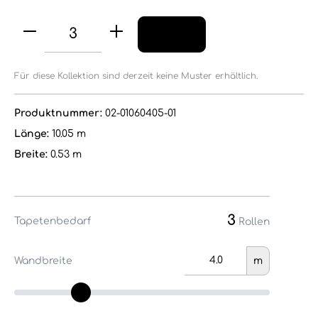
Für diese Kollektion sind derzeit keine Muster erhältlich.
Produktnummer:
02-01060405-01
Länge:
10.05 m
Breite:
0.53 m
3
Tapetenbedarf
Rollen
Wandbreite
m