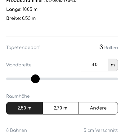
Produktnummer:
02-01010498-26
Länge:
10.05 m
Breite:
0.53 m
3
Tapetenbedarf
Rollen
Wandbreite
m
Raumhöhe
2,50 m
2,70 m
Andere
8
Bahnen
5 cm
Verschnitt