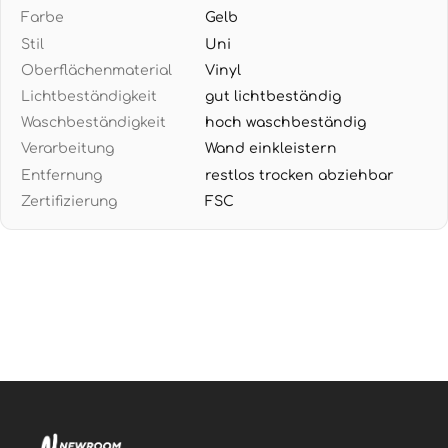
Farbe
Gelb
Materialien wie Rattan und Holz
Stil
Uni
EINFACHE VERARBEITUNG: Wand einkleistern und
Oberflächenmaterial
Vinyl
Tapete direkt aufbringen - bei Renovierung restlos
Lichtbeständigkeit
gut lichtbeständig
trocken abziehbar ohne Rückstände
Waschbeständigkeit
hoch waschbeständig
Verarbeitung
Wand einkleistern
Entfernung
restlos trocken abziehbar
Zertifizierung
FSC