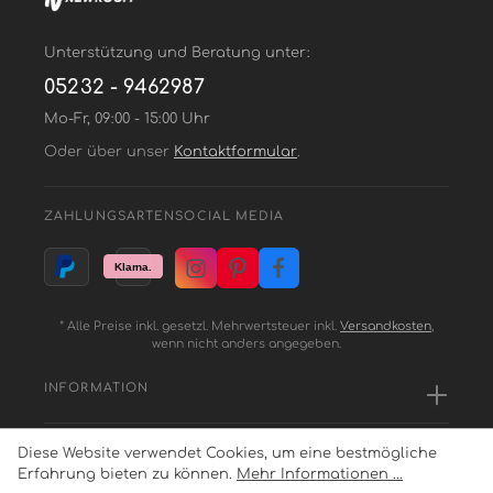
Unterstützung und Beratung unter:
05232 - 9462987
Mo-Fr, 09:00 - 15:00 Uhr
Oder über unser
Kontaktformular
.
ZAHLUNGSARTEN
SOCIAL MEDIA
* Alle Preise inkl. gesetzl. Mehrwertsteuer inkl.
Versandkosten
,
wenn nicht anders angegeben.
INFORMATION
Diese Website verwendet Cookies, um eine bestmögliche
SERVICE
Erfahrung bieten zu können.
Mehr Informationen ...