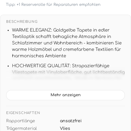
Tipp: +1 Reserverolle für Reparaturen empfohlen
BESCHREIBUNG
WARME ELEGANZ: Goldgelbe Tapete in edler
Textiloptik schafft behagliche Atmosphäre in
Schlafzimmer und Wohnbereich - kombinieren Sie
warme Holzmöbel und cremefarbene Textilien für
harmonisches Ambiente
HOCHWERTIGE QUALITÄT: Strapazierfähige
Vliestapete mit Vinyloberfläche, gut lichtbeständig
und hoch waschbeständig - Made in Germany für
langanhaltende Freude an Ihrer Wandgestaltung
PRAKTISCHE MASSE: 10,05 m x 0,53 m pro Rolle (5,33
Mehr anzeigen
m²) - ansatzfreie Unitapete ohne Rapport für
einfache Verarbeitung ohne Musterverschnitt
EIGENSCHAFTEN
TEXTILER CHARME: Feine Leinenstruktur in
Rapportlänge
ansatzfrei
warmem Goldgelb mit Ocker-Nuancen verleiht
Trägermaterial
Vlies
Räumen edle Wohnlichkeit - perfekt zu natürlichen