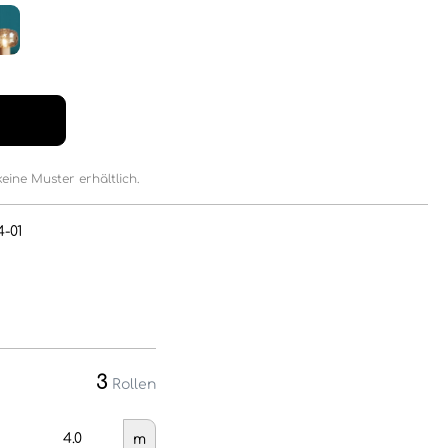
keine Muster erhältlich.
4-01
3
Rollen
m