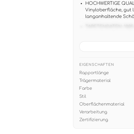
HOCHWERTIGE QUALIT
Vinyloberfläche, gut
langanhaltende Schö
TAPETENDATEN: 10,05 m
versetztem Ansatz f
MODERNES DESIGN: St
harmonieren perfekt 
skandinavischen ode
EIGENSCHAFTEN
EINFACHE VERARBEITU
Rapportlänge
und später restlos tr
garantiert
Trägermaterial
Farbe
Stil
Oberflächenmaterial
Verarbeitung
Zertifizierung