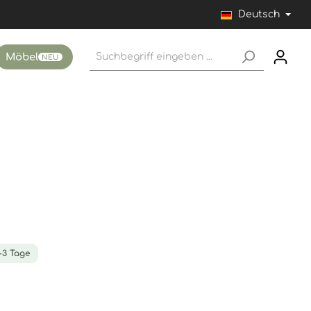
Deutsch
Möbel
NEU
1-3 Tage