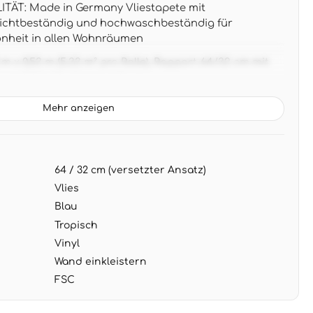
ÄT: Made in Germany Vliestapete mit
 lichtbeständig und hochwaschbeständig für
nheit in allen Wohnräumen
 x 0,53 m (5,33 m² pro Rolle), Rapport 64/32 cm mit
ür perfekte Musteranordnung
ilvolle Palmenwedel in sanftem Blauton
Mehr anzeigen
mit weißen, beigen oder hellen Holzmöbeln im
r modernen Stil
NG: Wand einkleistern, Tapete trocken aufbringen
64 / 32 cm (versetzter Ansatz)
ocken abziehbar - professionelle Verarbeitung
Vlies
Blau
Tropisch
Vinyl
Wand einkleistern
FSC