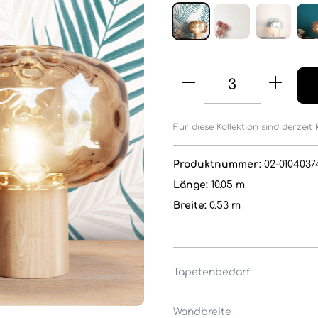
Für diese Kollektion sind derzeit 
Produktnummer:
02-0104037
Länge:
10.05 m
Breite:
0.53 m
Tapetenbedarf
Wandbreite