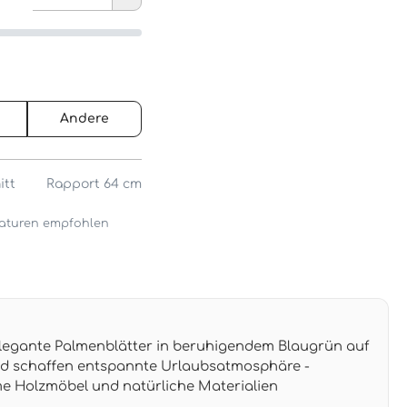
Andere
itt
Rapport 64 cm
araturen empfohlen
legante Palmenblätter in beruhigendem Blaugrün auf
 schaffen entspannte Urlaubsatmosphäre -
e Holzmöbel und natürliche Materialien