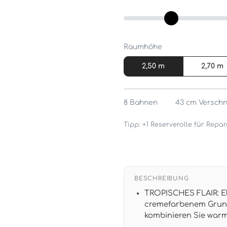
Raumhöhe
2,50 m
2,70 m
8
Bahnen
43 cm
Verschn
Tipp: +1 Reserverolle für Rep
BESCHREIBUNG
TROPISCHES FLAIR: E
cremefarbenem Grund
kombinieren Sie warm