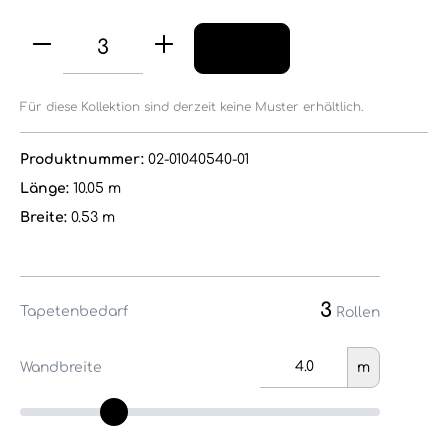
Für diese Kollektion sind derzeit keine Muster erhältlich.
Produktnummer:
02-01040540-01
Länge:
10.05 m
Breite:
0.53 m
3
Tapetenbedarf
Rollen
Wandbreite
m