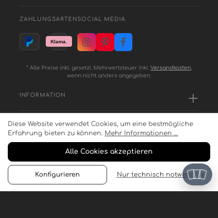
ZAHLUNGSARTEN
SOCIAL MEDIA
* Alle Preise inkl. gesetzl. Mehrwertsteuer inkl.
Versandkosten
,
wenn nicht anders angegeben.
INFORMATION
Diese Website verwendet Cookies, um eine bestmögliche
SERVICE
Erfahrung bieten zu können.
Mehr Informationen ...
Alle Cookies akzeptieren
ZAHLUNGSARTEN
Konfigurieren
Nur technisch notwendige