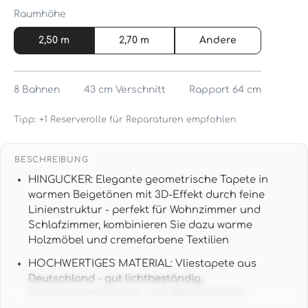
Raumhöhe
2,50 m
2,70 m
Andere
8
Bahnen
43 cm
Verschnitt
Rapport 64 cm
Tipp: +1 Reserverolle für Reparaturen empfohlen
BESCHREIBUNG
HINGUCKER: Elegante geometrische Tapete in
warmen Beigetönen mit 3D-Effekt durch feine
Linienstruktur - perfekt für Wohnzimmer und
Schlafzimmer, kombinieren Sie dazu warme
Holzmöbel und cremefarbene Textilien
HOCHWERTIGES MATERIAL: Vliestapete aus
Deutschland - gut lichtbeständig,
hochwaschbeständig und pflegeleicht für