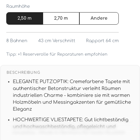
Raumhöhe
2,50 m
2,70 m
Andere
8
Bahnen
43 cm
Verschnitt
Rapport 64 cm
Tipp: +1 Reserverolle für Reparaturen empfohlen
BESCHREIBUNG
ELEGANTE PUTZOPTIK: Cremefarbene Tapete mit
authentischer Betonstruktur verleiht Räumen
industriellen Charme - kombiniere sie mit warmen
Holzmöbeln und Messingakzenten für gemütliche
Eleganz
HOCHWERTIGE VLIESTAPETE: Gut lichtbeständig
und hochwaschbeständig, pflegeleicht und
langlebig - Made in Germany für beste Qualität