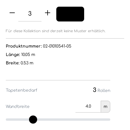
Für diese Kollektion sind derzeit keine Muster erhältlich.
Produktnummer:
02-01010541-05
Länge:
10.05 m
Breite:
0.53 m
3
Tapetenbedarf
Rollen
Wandbreite
m