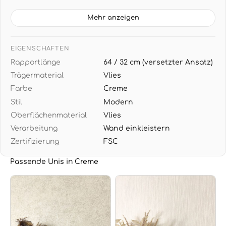
TAPETENDATEN: 10,05 m x 0,53 m (5,33 m² pro Rolle),
Rapport 64/32 cm mit versetztem Ansatz
Mehr anzeigen
VIELSEITIGES DESIGN: Warme Creme- und
Weißtöne schaffen beruhigende Atmosphäre -
EIGENSCHAFTEN
perfekt zu natürlichen Materialien wie Leinen,
Rapportlänge
64 / 32 cm (versetzter Ansatz)
Rattan und hellen Hölzern
Trägermaterial
Vlies
EINFACHE VERARBEITUNG: Wand einkleistern,
Farbe
Creme
restlos trocken abziehbar für problemlose
Stil
Modern
Renovierung
Oberflächenmaterial
Vlies
Verarbeitung
Wand einkleistern
Zertifizierung
FSC
Passende Unis in Creme