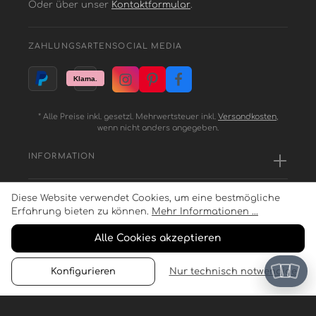
Oder über unser
Kontaktformular
.
ZAHLUNGSARTEN
SOCIAL MEDIA
* Alle Preise inkl. gesetzl. Mehrwertsteuer inkl.
Versandkosten
,
wenn nicht anders angegeben.
INFORMATION
Diese Website verwendet Cookies, um eine bestmögliche
SERVICE
Erfahrung bieten zu können.
Mehr Informationen ...
Alle Cookies akzeptieren
ZAHLUNGSARTEN
Konfigurieren
Nur technisch notwendige