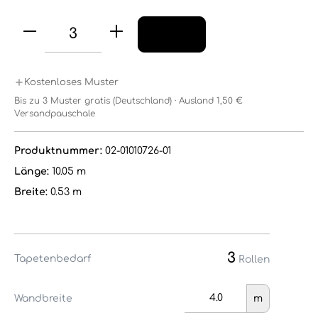
Kostenloses Muster
Bis zu 3 Muster gratis (Deutschland) · Ausland 1,50 €
Versandpauschale
Produktnummer:
02-01010726-01
Länge:
10.05 m
Breite:
0.53 m
3
Tapetenbedarf
Rollen
Wandbreite
m