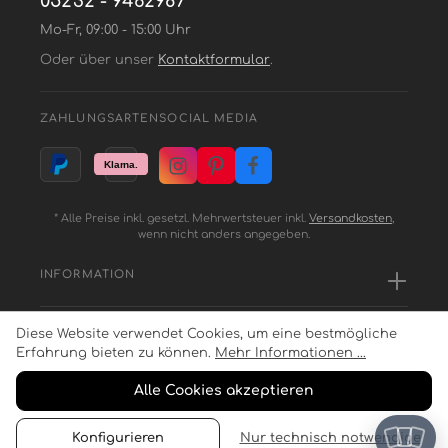
05232 - 9462987
Mo-Fr, 09:00 - 15:00 Uhr
Oder über unser
Kontaktformular
.
ZAHLUNGSARTEN
SOCIAL MEDIA
* Alle Preise inkl. gesetzl. Mehrwertsteuer inkl.
Versandkosten
,
wenn nicht anders angegeben.
INFORMATION
Diese Website verwendet Cookies, um eine bestmögliche
SERVICE
Erfahrung bieten zu können.
Mehr Informationen ...
Alle Cookies akzeptieren
ZAHLUNGSARTEN
Konfigurieren
Nur technisch notwendige