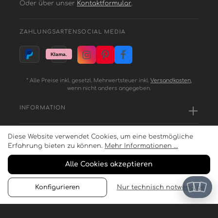
Oder über unser
Kontaktformular
.
ZAHLUNGSARTEN
SOCIAL MEDIA
* Alle Preise inkl. gesetzl. Mehrwertsteuer inkl.
Versandkosten
,
wenn nicht anders angegeben.
INFORMATION
Diese Website verwendet Cookies, um eine bestmögliche
SERVICE
Erfahrung bieten zu können.
Mehr Informationen ...
Alle Cookies akzeptieren
ZAHLUNGSARTEN
Konfigurieren
Nur technisch notwendige