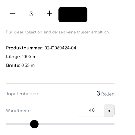
Für diese Kollektion sind derzeit keine Muster erhältlich.
Produktnummer:
02-01060424-04
Länge:
10.05 m
Breite:
0.53 m
3
Tapetenbedarf
Rollen
Wandbreite
m