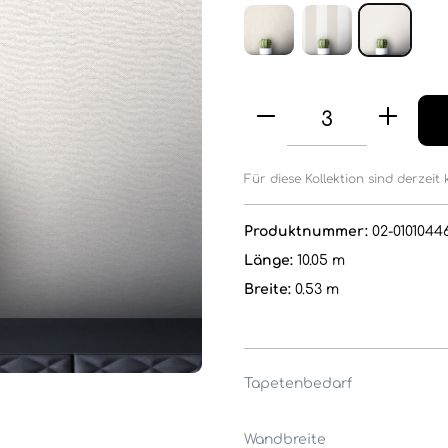
Für diese Kollektion sind derzeit 
Produktnummer:
02-0101044
Länge:
10.05 m
Breite:
0.53 m
Tapetenbedarf
Wandbreite