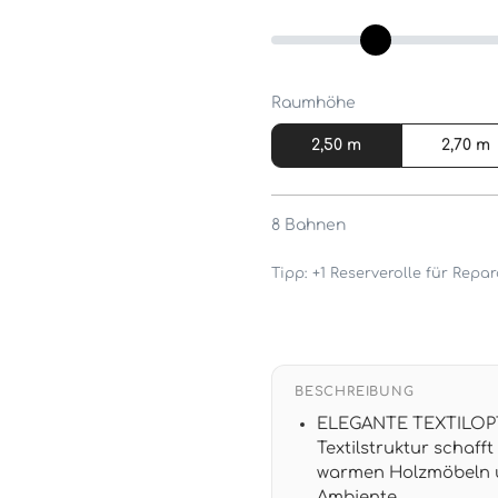
Raumhöhe
2,50 m
2,70 m
8
Bahnen
Tipp: +1 Reserverolle für Rep
BESCHREIBUNG
ELEGANTE TEXTILOPTI
Textilstruktur schaff
warmen Holzmöbeln u
Ambiente