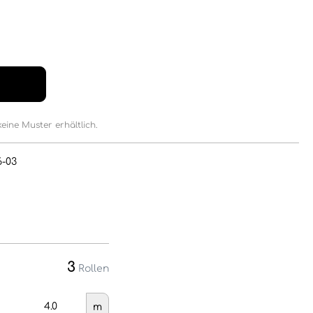
keine Muster erhältlich.
6-03
3
Rollen
m