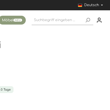
Deutsch
Möbel
NEU
i
1-3 Tage