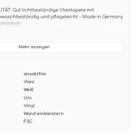
T: Gut lichtbeständige Vliestapete mit
hwaschbeständig und pflegeleicht - Made in Germany
Schönheit
05 m x 0,53 m pro Rolle (5,33 m²), ansatzfreie
sterverschnitt für einfaches Tapezieren
Mehr anzeigen
 Moderne weiß-cremefarbene Textilstruktur passt
schen und minimalistischen Einrichtungsstilen - ideal
 Akzente
ansatzfrei
G: Wand einkleistern, Tapete direkt aufbringen -
ehbar bei Renovierung ohne Rückstände
Vlies
Weiß
Uni
Vinyl
Wand einkleistern
FSC