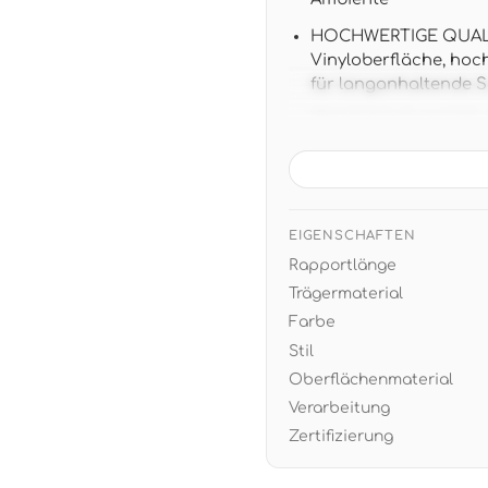
HOCHWERTIGE QUALITÄ
Vinyloberfläche, hoc
für langanhaltende 
PRAKTISCHE MASSE: 10,
Verarbeitung ohne Mu
VIELSEITIGES DESIGN:
perfekt zu skandinavi
als Basis für farbige
EIGENSCHAFTEN
Rapportlänge
EINFACHE VERARBEITUN
restlos trocken abzi
Trägermaterial
Farbe
Stil
Oberflächenmaterial
Verarbeitung
Zertifizierung