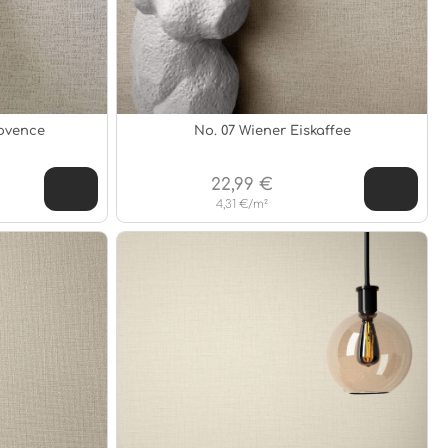
rovence
No. 07 Wiener Eiskaffee
22,99 €
4,31 €/m²