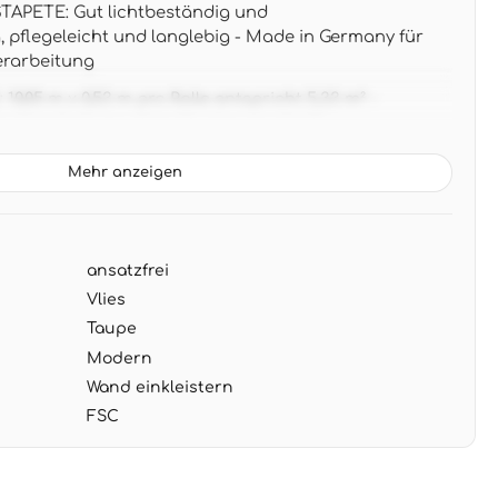
APETE: Gut lichtbeständig und
pflegeleicht und langlebig - Made in Germany für
erarbeitung
,05 m x 0,53 m pro Rolle entspricht 5,33 m² -
che Verarbeitung ohne Musterverschnitt
: Moderne Streifenoptik in warmen Taupe- und
Mehr anzeigen
fekt zu weißen oder naturfarbenen Möbeln und
nz
G: Wand einkleistern statt Tapete - zeitsparend
ansatzfrei
trocken abziehbar bei Renovierung
Vlies
Taupe
Modern
Wand einkleistern
FSC