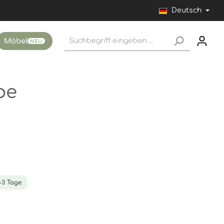
Deutsch
Möbel
NEU
pe
1-3 Tage