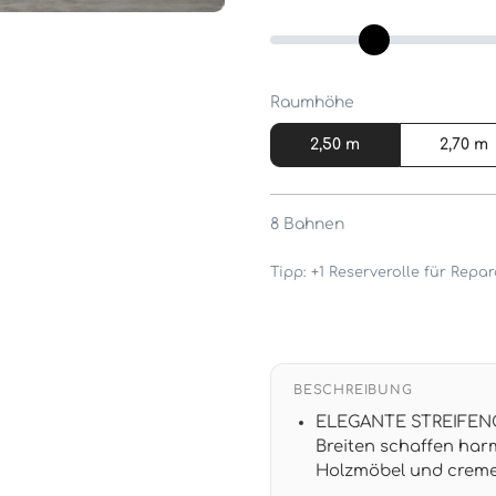
Raumhöhe
2,50 m
2,70 m
8
Bahnen
Tipp: +1 Reserverolle für Rep
BESCHREIBUNG
ELEGANTE STREIFENOP
Breiten schaffen ha
Holzmöbel und cremef