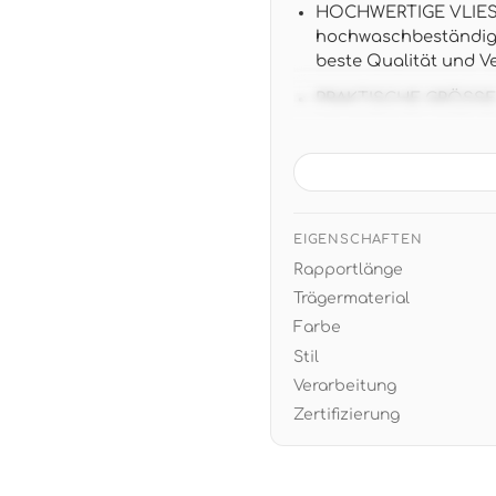
HOCHWERTIGE VLIEST
hochwaschbeständig, 
beste Qualität und V
PRAKTISCHE GRÖSSE: 10
ansatzfrei für einfa
VIELSEITIGES DESIGN
Grautönen passt per
schafft ruhige Elega
EIGENSCHAFTEN
EINFACHE VERARBEITUN
Rapportlänge
und sauber, restlos 
Trägermaterial
Farbe
Stil
Verarbeitung
Zertifizierung