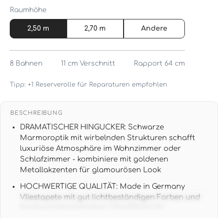
Raumhöhe
2,50 m
2,70 m
Andere
8
Bahnen
11 cm
Verschnitt
Rapport 64 cm
Tipp: +1 Reserverolle für Reparaturen empfohlen
BESCHREIBUNG
DRAMATISCHER HINGUCKER: Schwarze
Marmoroptik mit wirbelnden Strukturen schafft
luxuriöse Atmosphäre im Wohnzimmer oder
Schlafzimmer - kombiniere mit goldenen
Metallakzenten für glamourösen Look
HOCHWERTIGE QUALITÄT: Made in Germany
Vliestapete mit gut lichtbeständigen Farben und
hochwaschbeständiger Oberfläche für