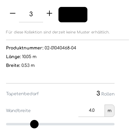
Für diese Kollektion sind derzeit keine Muster erhältlich.
Produktnummer:
02-01040468-04
Länge:
10.05 m
Breite:
0.53 m
3
Tapetenbedarf
Rollen
Wandbreite
m