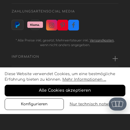
ZAHLUNGSARTEN
SOCIAL MEDIA
* Alle Preise inkl. gesetzl. Mehrwertsteuer inkl.
Versandkosten
,
wenn nicht anders angegeben.
INFORMATION
Diese Website verwendet Cookies, um eine bestmögliche
SERVICE
Erfahrung bieten zu können.
Mehr Informationen ...
Alle Cookies akzeptieren
ZAHLUNGSARTEN
Konfigurieren
Nur technisch notwendige