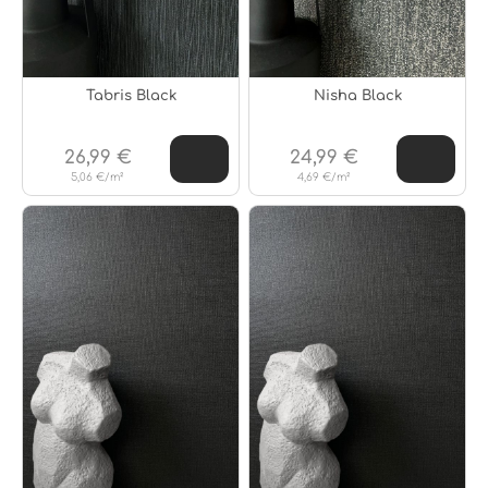
Tabris Black
Nisha Black
26,99 €
24,99 €
5,06 €/m²
4,69 €/m²