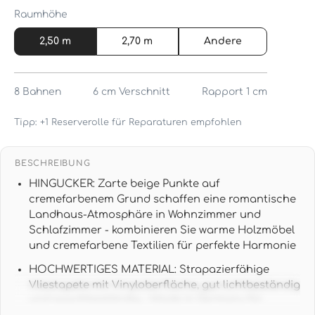
Raumhöhe
2,50 m
2,70 m
Andere
8
Bahnen
6 cm
Verschnitt
Rapport 1 cm
Tipp: +1 Reserverolle für Reparaturen empfohlen
BESCHREIBUNG
HINGUCKER: Zarte beige Punkte auf
cremefarbenem Grund schaffen eine romantische
Landhaus-Atmosphäre in Wohnzimmer und
Schlafzimmer - kombinieren Sie warme Holzmöbel
und cremefarbene Textilien für perfekte Harmonie
HOCHWERTIGES MATERIAL: Strapazierfähige
Vliestapete mit Vinyloberfläche, gut lichtbeständig
und waschbeständig - Made in Germany für