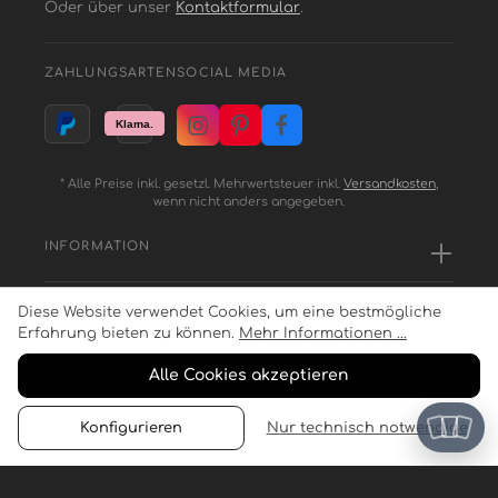
Oder über unser
Kontaktformular
.
ZAHLUNGSARTEN
SOCIAL MEDIA
* Alle Preise inkl. gesetzl. Mehrwertsteuer inkl.
Versandkosten
,
wenn nicht anders angegeben.
INFORMATION
Diese Website verwendet Cookies, um eine bestmögliche
SERVICE
Erfahrung bieten zu können.
Mehr Informationen ...
Alle Cookies akzeptieren
ZAHLUNGSARTEN
Konfigurieren
Nur technisch notwendige