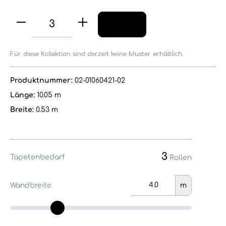
Für diese Kollektion sind derzeit keine Muster erhältlich.
Produktnummer:
02-01060421-02
Länge:
10.05 m
Breite:
0.53 m
3
Tapetenbedarf
Rollen
Wandbreite
m