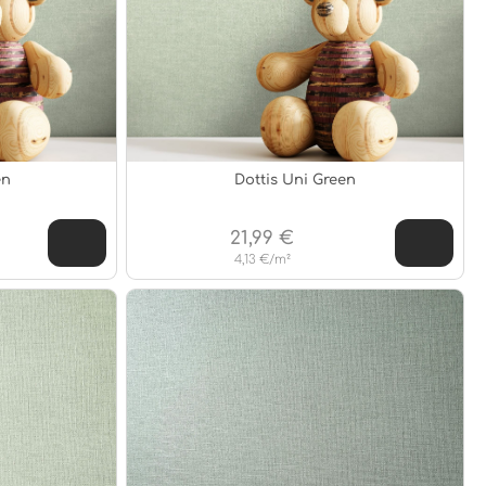
en
Dottis Uni Green
21,99 €
4,13 €/m²