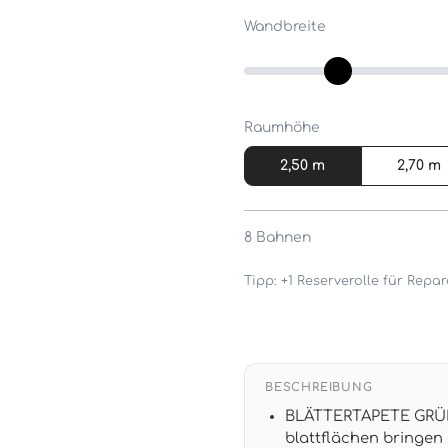
Wandbreite
Raumhöhe
2,50 m
2,70 m
8
Bahnen
Tipp: +1 Reserverolle für Rep
BESCHREIBUNG
BLÄTTERTAPETE GRÜN
blattflächen bringen 