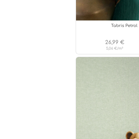
Tabris Petrol
26,99 €
5,06 €/m²