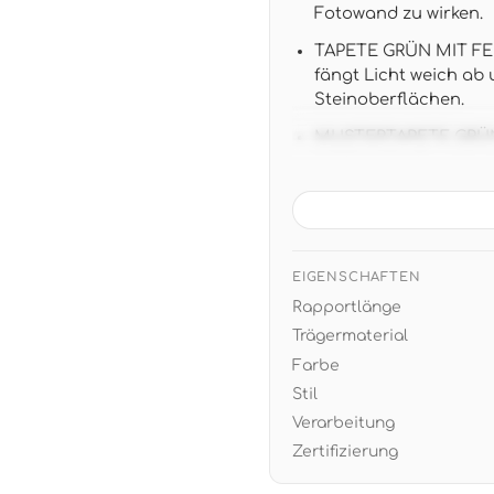
Fotowand zu wirken.
TAPETE GRÜN MIT FEI
fängt Licht weich ab 
Steinoberflächen.
MUSTERTAPETE GRÜN
lichtbeständig und gr
Schlafzimmer mit Na
VLIESTAPETE GRÜN MI
einkleistern, Bahn an
EIGENSCHAFTEN
HABEN SIE FRAGEN? Un
Rapportlänge
Sie. Rufen Sie an, Si
Trägermaterial
Farbe
Stil
Verarbeitung
Zertifizierung