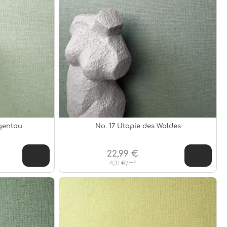
gentau
No. 17 Utopie des Waldes
22,99 €
4,31 €/m²