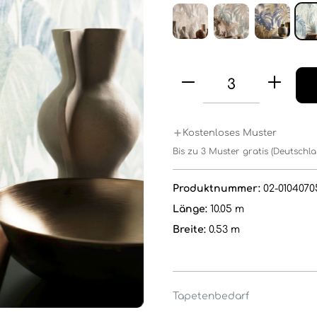
Kostenloses Muster
Bis zu 3 Muster gratis (Deutschl
Produktnummer:
02-0104070
Länge:
10.05 m
Breite:
0.53 m
Tapetenbedarf