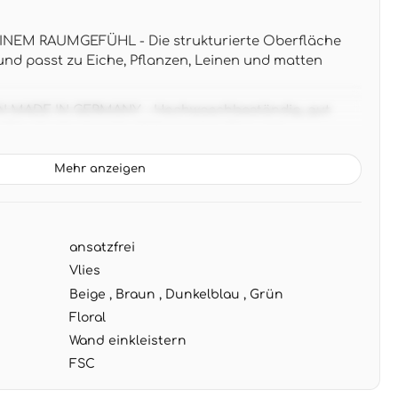
NEM RAUMGEFÜHL - Die strukturierte Oberfläche
und passt zu Eiche, Pflanzen, Leinen und matten
 MADE IN GERMANY - Hochwaschbeständig, gut
iffig strukturiert für Wohnzimmer, Flur und
turbezug.
Mehr anzeigen
T GERADEM ANSATZ - 10,05 x 0,53 m pro Rolle, Wand
legen, später restlos trocken abziehbar.
ser Kundenservice hat jederzeit ein offenes Ohr für
ansatzfrei
e werden bestens beraten!
Vlies
Beige , Braun , Dunkelblau , Grün
Floral
Wand einkleistern
FSC