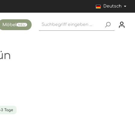
Deutsch
Möbel
NEU
ün
1-3 Tage