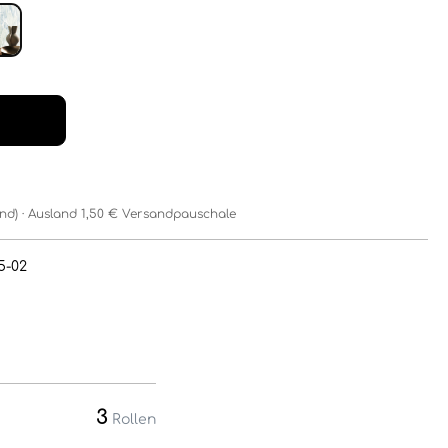
and) · Ausland 1,50 € Versandpauschale
5-02
3
Rollen