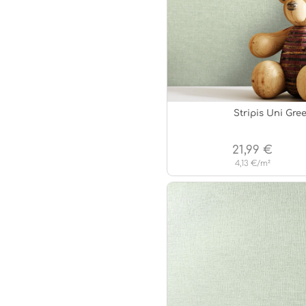
Stripis Uni Gre
21,99 €
4,13 €/m²