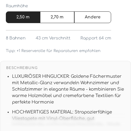
Raumhöhe
2,50 m
2,70 m
Andere
8
Bahnen
43 cm
Verschnitt
Rapport 64 cm
Tipp: +1 Reserverolle für Reparaturen empfohlen
BESCHREIBUNG
LUXURIÖSER HINGUCKER: Goldene Fächermuster
mit Metallic-Glanz verwandeln Wohnzimmer und
Schlafzimmer in elegante Räume - kombinieren Sie
warme Holzmöbel und cremefarbene Textilien für
perfekte Harmonie
HOCHWERTIGES MATERIAL: Strapazierfähige
Vliestapete mit Vinyl-Oberfläche, gut
lichtbeständig und hochwaschbeständig - Made