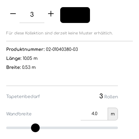
Für diese Kollektion sind derzeit keine Muster erhältlich.
Produktnummer:
02-01040380-03
Länge:
10.05 m
Breite:
0.53 m
3
Tapetenbedarf
Rollen
Wandbreite
m