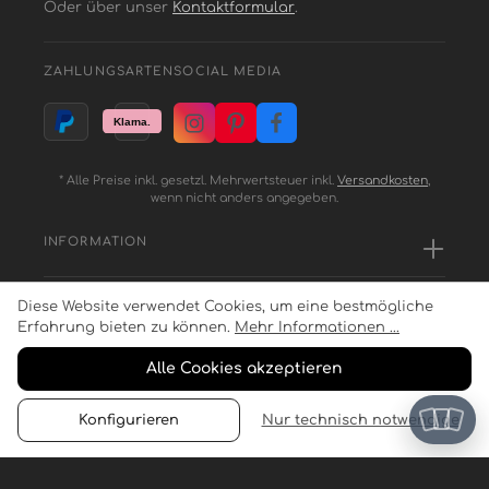
Oder über unser
Kontaktformular
.
ZAHLUNGSARTEN
SOCIAL MEDIA
* Alle Preise inkl. gesetzl. Mehrwertsteuer inkl.
Versandkosten
,
wenn nicht anders angegeben.
INFORMATION
Diese Website verwendet Cookies, um eine bestmögliche
SERVICE
Erfahrung bieten zu können.
Mehr Informationen ...
Alle Cookies akzeptieren
ZAHLUNGSARTEN
Konfigurieren
Nur technisch notwendige